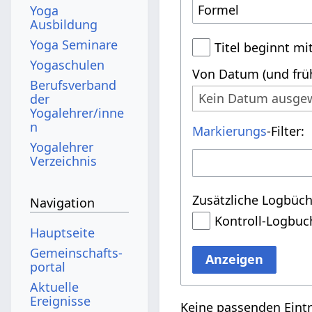
Yoga
Ausbildung
Yoga Seminare
Titel beginnt mi
Yogaschulen
Von Datum (und früh
Berufsverband
Kein Datum ausge
der
Yogalehrer/inne
n
Markierungs
-Filter:
Yogalehrer
Verzeichnis
Zusätzliche Logbüch
Navigation
Kontroll-Logbuc
Hauptseite
Gemeinschafts­
Anzeigen
portal
Aktuelle
Ereignisse
Keine passenden Eint