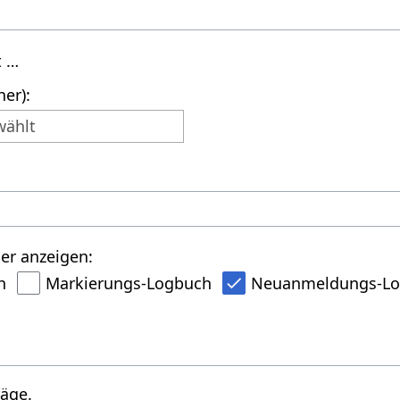
t …
er):
wählt
er anzeigen:
h
Markierungs-Logbuch
Neuanmeldungs-L
räge.