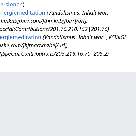
ersionen
)
Energiemeditation
(Vandalismus: Inhalt war:
hmknbjfbirr.com/]thmknbjfbirr[/url],
pecial:Contributions/201.76.210.152|201.76)
ergiemeditation
(Vandalismus: Inhalt war: „K5VkGI
zbe.com/]hjthactkhzbe[/url],
[Special:Contributions/205.216.16.70|205.2)