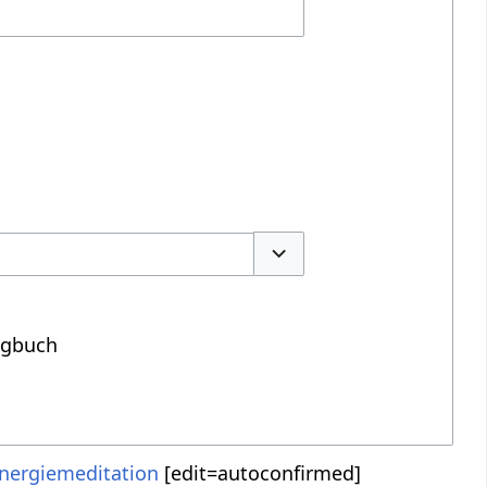
Optionen umschalten
ogbuch
nergiemeditation
‎[edit=autoconfirmed]