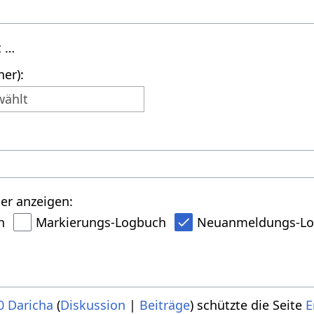
t …
er):
wählt
er anzeigen:
h
Markierungs-Logbuch
Neuanmeldungs-L
0
Daricha
Diskussion
Beiträge
schützte die Seite
E