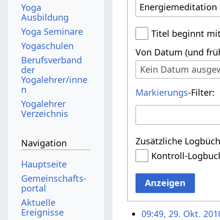
Yoga
Ausbildung
Yoga Seminare
Titel beginnt mi
Yogaschulen
Von Datum (und früh
Berufsverband
Kein Datum ausge
der
Yogalehrer/inne
n
Markierungs
-Filter:
Yogalehrer
Verzeichnis
Zusätzliche Logbüch
Navigation
Kontroll-Logbuc
Hauptseite
Gemeinschafts­
Anzeigen
portal
Aktuelle
Ereignisse
09:49, 29. Okt. 201