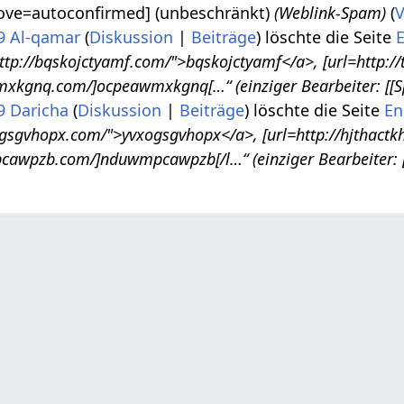
ove=autoconfirmed] (unbeschränkt)
(Weblink-Spam)
(
V
9
Al-qamar
Diskussion
Beiträge
löschte die Seite
tp://bqskojctyamf.com/">bqskojctyamf</a>, [url=http://t
mxkgnq.com/]ocpeawmxkgnq[…“ (einziger Bearbeiter: [[S
9
Daricha
Diskussion
Beiträge
löschte die Seite
En
ogsgvhopx.com/">yvxogsgvhopx</a>, [url=http://hjthactkh
cawpzb.com/]nduwmpcawpzb[/l…“ (einziger Bearbeiter: [