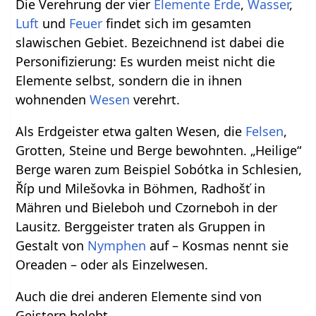
Die Verehrung der vier
Elemente
Erde
,
Wasser
,
Luft
und
Feuer
findet sich im gesamten
slawischen Gebiet. Bezeichnend ist dabei die
Personifizierung: Es wurden meist nicht die
Elemente selbst, sondern die in ihnen
wohnenden
Wesen
verehrt.
Als Erdgeister etwa galten Wesen, die
Felsen
,
Grotten, Steine und Berge bewohnten. „Heilige“
Berge waren zum Beispiel Sobótka in Schlesien,
Říp und Milešovka in Böhmen, Radhošť in
Mähren und Bieleboh und Czorneboh in der
Lausitz. Berggeister traten als Gruppen in
Gestalt von
Nymphen
auf – Kosmas nennt sie
Oreaden – oder als Einzelwesen.
Auch die drei anderen Elemente sind von
Geistern belebt.