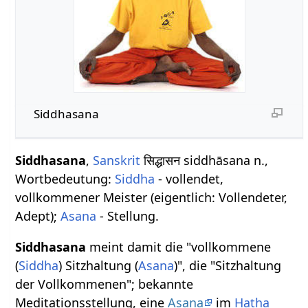
Siddhasana
Siddhasana
,
Sanskrit
सिद्धासन siddhāsana n.,
Wortbedeutung:
Siddha
- vollendet,
vollkommener Meister (eigentlich: Vollendeter,
Adept);
Asana
- Stellung.
Siddhasana
meint damit die "vollkommene
(
Siddha
) Sitzhaltung (
Asana
)", die "Sitzhaltung
der Vollkommenen"; bekannte
Meditationsstellung, eine
Asana
im
Hatha