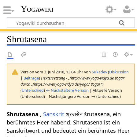
Yogawiki
Shrutasena
Version vom 3. Juni 2018, 13:04 Uhr von
Sukadev
(
Diskussion
|
Beiträge
)
(Textersetzung - „[http://www.yoga-vidya.de Yoga]“
durch „[https://www.yoga-vidya.de/yoga/ Yoga] “)
(
Unterschied
)
← Nächstältere Version
| Aktuelle Version
(Unterschied) | Nächstjüngere Version → (Unterschied)
Shrutasena
,
Sanskrit
श्रुतसेन śrutasena, ein
berühmtes Heer habend. Shrutasena ist ein
Sanskritwort und bedeutet ein berühmtes Heer