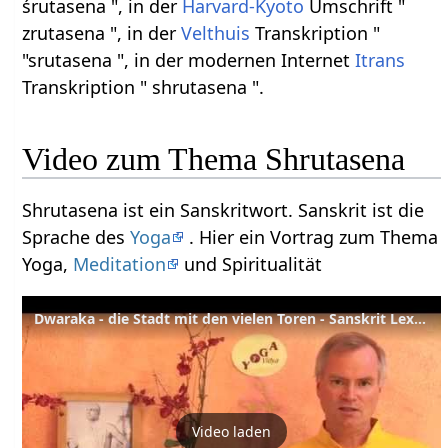
śrutasena ", in der
Harvard-Kyoto
Umschrift "
zrutasena ", in der
Velthuis
Transkription "
"srutasena ", in der modernen Internet
Itrans
Transkription " shrutasena ".
Video zum Thema Shrutasena
Shrutasena ist ein Sanskritwort. Sanskrit ist die
Sprache des
Yoga
. Hier ein Vortrag zum Thema
Yoga,
Meditation
und Spiritualität
Dwaraka - die Stadt mit den vielen Toren - Sanskrit Lexikon
Video laden