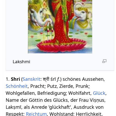
Lakshmi
1.
Shri
(
Sanskrit
: श्री śrī
f.
) schönes Aussehen,
Schönheit
, Pracht; Putz, Zierde, Prunk;
Wohlgefallen, Befriedigung; Wohlfahrt,
Glück
,
Name der Göttin des Glücks, der Frau Viṣṇus,
Lakṣmī, als Anrede 'glückhaft', Ausdruck von
Respekt;
Reichtum
, Wohlstand; Herrlichkeit,