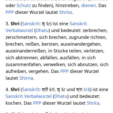
oder
Schutz
zu finden), hinstreben,
dienen
. Das
PPP
dieser Wurzel lautet
Shrita
.
3.
Shri
(
Sanskrit
: शृ śṛ) ist eine
Sanskrit
Verbalwurzel
(
Dhatu
) und bedeutet: zerbrechen,
zerschmettern, sich brechen, zugrunde richten,
brechen, reißen, bersten, auseinandergehen,
auseinanderreißen, in Stücke teilen, verletzen,
sich abtrennen, abfallen, ausfallen, in sich
zusammenfallen, verwelken, sich abnutzen, sich
aufreiben, vergehen. Das
PPP
dieser Wurzel
lautet
Shirna
.
4.
Shri
(
Sanskrit
: श्री śrī, शृ śṛ und श्रा
śrā
) ist eine
Sanskrit Verbalwurzel
(
Dhatu
) und bedeutet:
kochen. Das
PPP
dieser Wurzel lautet
Shrita
.