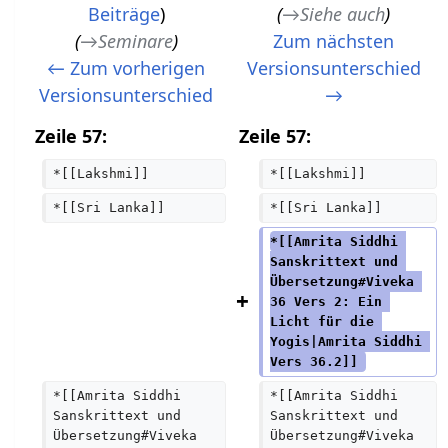
Beiträge
)
→
Siehe auch
→
Seminare
Zum nächsten
← Zum vorherigen
Versionsunterschied
Versionsunterschied
→
Zeile 57:
Zeile 57:
*[[Lakshmi]]
*[[Lakshmi]]
*[[Sri Lanka]]
*[[Sri Lanka]]
*[[Amrita Siddhi 
Sanskrittext und 
Übersetzung#Viveka 
36 Vers 2: Ein 
Licht für die 
Yogis|Amrita Siddhi 
Vers 36.2]] 
*[[Amrita Siddhi 
*[[Amrita Siddhi 
Sanskrittext und 
Sanskrittext und 
Übersetzung#Viveka 
Übersetzung#Viveka 