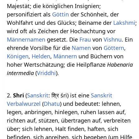
Majestät; die königlichen Insignien;
personifiziert als
Göttin
der Schönheit, der
Wohlfahrt und des Glücks; Beiname der
Lakshmi
;
wird oft als Zeichen der Hochachtung vor
Männernamen
gesetzt. Die
Frau
von
Vishnu
. Ein
ehrende Vorsilbe für die
Namen
von
Göttern
,
Königen
,
Helden
,
Männern
und Büchern von
hoher Wertschätzung; die Heilpflanze
Habenaria
intermedia
(
Vriddhi
).
2.
Shri
(
Sanskrit
: श्रि śri) ist eine
Sanskrit
Verbalwurzel
(
Dhatu
) und bedeutet: lehnen,
legen, anbringen, hinlegen, ruhen lassen auf,
richten auf, stützen, übertragen auf, verbreiten
über; sich lehnen, Halt finden, haften, sich
befinden, sich anreihen, sich begeben (um Hilfe