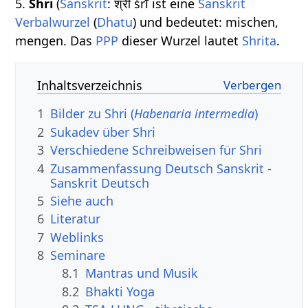
5.
Shri
(
Sanskrit
: श्री śrī ist eine
Sanskrit
Verbalwurzel
(
Dhatu
) und bedeutet: mischen,
mengen. Das
PPP
dieser Wurzel lautet
Shrita
.
Inhaltsverzeichnis
1
Bilder zu Shri (
Habenaria intermedia
)
2
Sukadev über Shri
3
Verschiedene Schreibweisen für Shri
4
Zusammenfassung Deutsch Sanskrit -
Sanskrit Deutsch
5
Siehe auch
6
Literatur
7
Weblinks
8
Seminare
8.1
Mantras und Musik
8.2
Bhakti Yoga