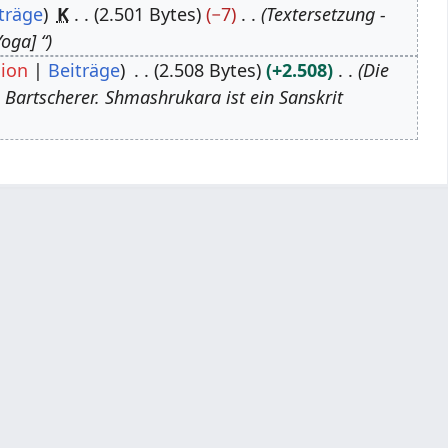
träge
K
2.501 Bytes
−7
Textersetzung -
oga] “
sion
Beiträge
2.508 Bytes
+2.508
Die
 Bartscherer. Shmashrukara ist ein Sanskrit