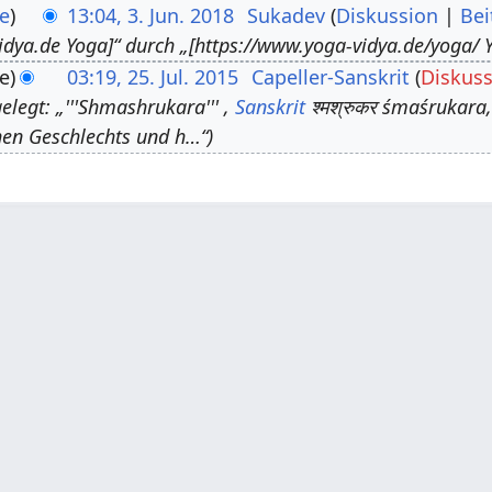
e
13:04, 3. Jun. 2018
Sukadev
Diskussion
Bei
idya.de Yoga]“ durch „[https://www.yoga-vidya.de/yoga/ Y
e
03:19, 25. Jul. 2015
Capeller-Sanskrit
Diskus
legt: „'''Shmashrukara''' ,
Sanskrit
श्मश्रुकर śmaśrukara,
hen Geschlechts und h…“