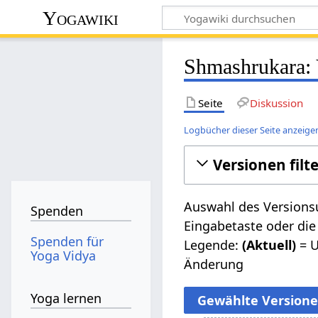
Yogawiki
Shmashrukara: 
Seite
Diskussion
Logbücher dieser Seite anzeige
Versionen filt
Auswahl des Versionsu
Spenden
Eingabetaste oder die
Spenden für
Legende:
(Aktuell)
= U
Yoga Vidya
Änderung
Yoga lernen