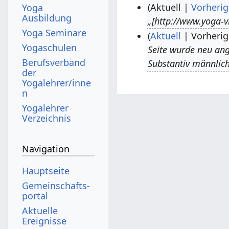
Aktuell
Vorherig
Yoga
Ausbildung
„[http://www.yoga-v
3
Yoga Seminare
Aktuell
Vorherig
.
Yogaschulen
Seite wurde neu ange
J
2
Berufsverband
Substantiv männlic
u
5
der
n
.
Yogalehrer/inne
n
i
J
Yogalehrer
2
u
Verzeichnis
0
l
1
i
Navigation
8
2
0
Hauptseite
1
Gemeinschafts­
5
portal
Aktuelle
Ereignisse