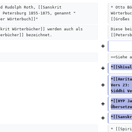
a
nd Rudolph Roth, [[Sanskrit 
* Otto Bö
t Petersburg 1855-1875, genannt "
Wörterbuc
r
ger Wörterbuch]]"  
[[Großes 
b
skrit Wörterbücher]] werden auch als 
Diese bei
e
terbücher]] bezeichnet.  
[[Petersb
i
t
u
==Siehe a
n
*[[Shival
g
s
*[[Amrita
Vers 23: 
z
Siddhi Ve
u
*[[HYP Ja
s
Übersetzu
a
*[[Sanskr
m
m
* [[Spiri