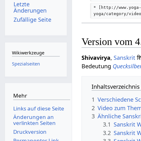
Letzte
* [http://www.yoga
Änderungen
yoga/category/vide
Zufällige Seite
Version vom 4
Wikiwerkzeuge
Shivavirya
,
Sanskrit
शि
Spezialseiten
Bedeutung
Quecksilbe
Inhaltsverzeichnis
Mehr
1
Verschiedene Sc
2
Video zum Them
Links auf diese Seite
3
Ähnliche Sanskr
Änderungen an
verlinkten Seiten
3.1
Sanskrit W
Druckversion
3.2
Sanskrit 
Permanenter Link