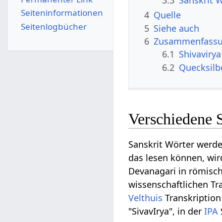
3.3
Sanskrit W
Seiten­­informationen
4
Quelle
Seitenlogbücher
5
Siehe auch
6
Zusammenfassun
6.1
Shivaviry
6.2
Quecksilb
Verschiedene 
Sanskrit Wörter werd
das lesen können, wir
Devanagari in römische
wissenschaftlichen Tra
Velthuis
Transkription 
"SivavIrya", in der
IPA
S