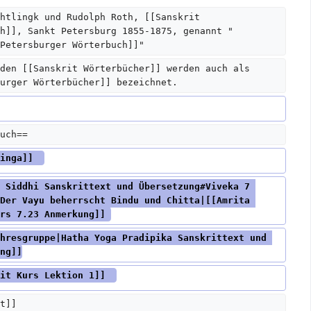
htlingk und Rudolph Roth, [[Sanskrit 
h]], Sankt Petersburg 1855-1875, genannt "
Petersburger Wörterbuch]]"  
den [[Sanskrit Wörterbücher]] werden auch als 
urger Wörterbücher]] bezeichnet.  
uch==
inga]]  
 Siddhi Sanskrittext und Übersetzung#Viveka 7 
Der Vayu beherrscht Bindu und Chitta|[[Amrita 
rs 7.23 Anmerkung]] 
hresgruppe|Hatha Yoga Pradipika Sanskrittext und 
ng]]
it Kurs Lektion 1]]  
t]]  