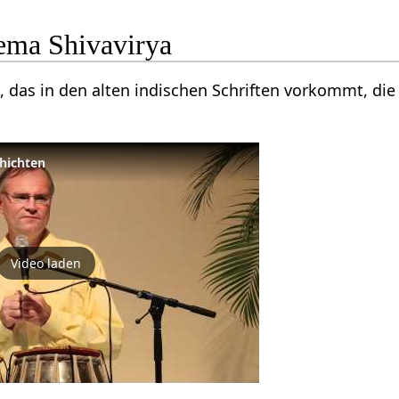
ema Shivavirya
t, das in den alten indischen Schriften vorkommt, di
hichten
Video laden