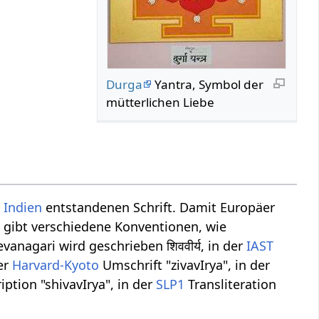
Durga
Yantra, Symbol der
mütterlichen Liebe
n
Indien
entstandenen Schrift. Damit Europäer
Es gibt verschiedene Konventionen, wie
vanagari wird geschrieben शिववीर्य, in der
IAST
der
Harvard-Kyoto
Umschrift "zivavIrya", in der
iption "shivavIrya", in der
SLP1
Transliteration