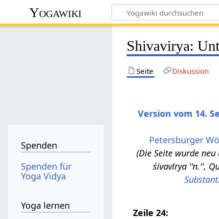
Yogawiki
Shivavirya: Un
Seite
Diskussion
Version vom 14. S
Petersburger Wö
Spenden
Die Seite wurde neu a
Spenden für
śivavīrya ''n.'', 
Yoga Vidya
Substant
Yoga lernen
Zeile 24: