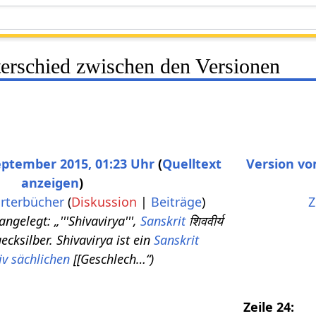
terschied zwischen den Versionen
eptember 2015, 01:23 Uhr
Quelltext
Version vom
anzeigen
K
rterbücher
(
Diskussion
|
Beiträge
)
Z
e
ngelegt: „'''Shivavirya''',
Sanskrit
शिववीर्य
i
Quecksilber. Shivavirya ist ein
Sanskrit
n
iv
sächlichen
[[Geschlech…“
e
B
Zeile 24:
e