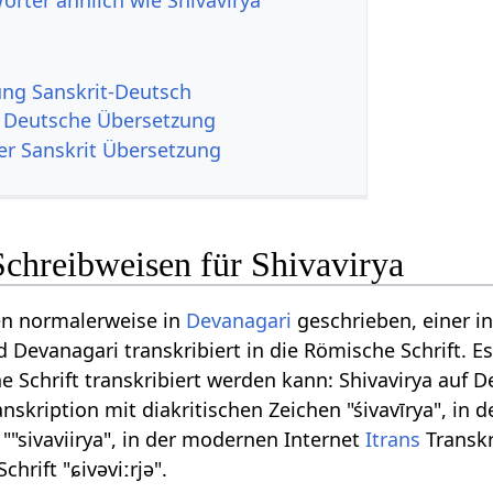
örter ähnlich wie Shivavirya
g Sanskrit-Deutsch
a Deutsche Übersetzung
er Sanskrit Übersetzung
Schreibweisen für Shivavirya
en normalerweise in
Devanagari
geschrieben, einer i
d Devanagari transkribiert in die Römische Schrift. 
 Schrift transkribiert werden kann: Shivavirya auf De
nskription mit diakritischen Zeichen "śivavīrya", in 
""sivaviirya", in der modernen Internet
Itrans
Transkr
chrift "ɕivəviːrjə".