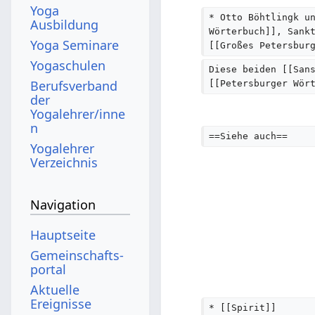
Yoga
* Otto Böhtlingk u
Ausbildung
Wörterbuch]], Sank
Yoga Seminare
[[Großes Petersbur
Yogaschulen
Diese beiden [[San
Berufsverband
[[Petersburger Wör
der
Yogalehrer/inne
n
==Siehe auch==
Yogalehrer
Verzeichnis
Navigation
Hauptseite
Gemeinschafts­
portal
Aktuelle
Ereignisse
* [[Spirit]]  