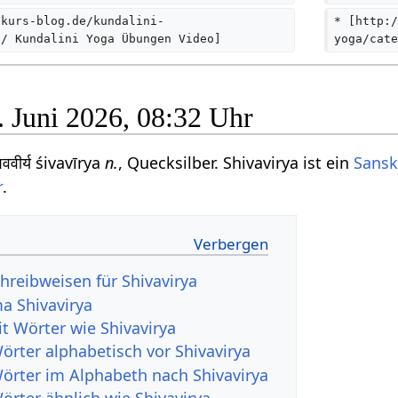
e
-kurs-blog.de/kundalini-
* [http:/
n
o/ Kundalini Yoga Übungen Video]  
yoga/cate
f
a
s
. Juni 2026, 08:32 Uhr
s
u
ववीर्य śivavīrya
n.
, Quecksilber. Shivavirya ist ein
Sansk
n
r
.
g
hreibweisen für Shivavirya
a Shivavirya
it Wörter wie Shivavirya
örter alphabetisch vor Shivavirya
Wörter im Alphabeth nach Shivavirya