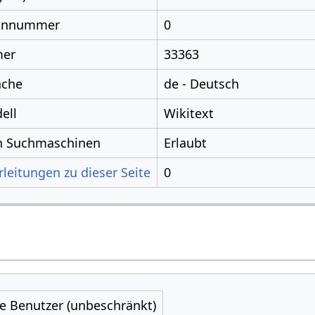
nnnummer
0
mer
33363
ache
de - Deutsch
ell
Wikitext
ch Suchmaschinen
Erlaubt
leitungen zu dieser Seite
0
le Benutzer (unbeschränkt)