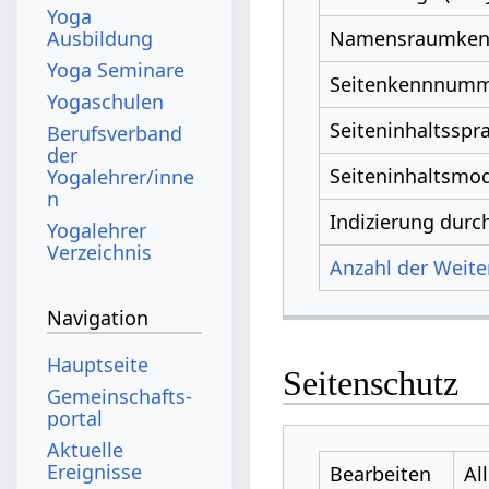
Yoga
Ausbildung
Namensraumke
Yoga Seminare
Seitenkennnum
Yogaschulen
Seiteninhaltsspr
Berufsverband
der
Seiteninhaltsmod
Yogalehrer/inne
n
Indizierung dur
Yogalehrer
Verzeichnis
Anzahl der Weiter
Navigation
Hauptseite
Seitenschutz
Gemeinschafts­
portal
Aktuelle
Ereignisse
Bearbeiten
Al