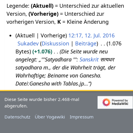
Legende:
(Aktuell)
= Unterschied zur aktuellen
Version,
(Vorherige)
= Unterschied zur
vorherigen Version,
K
= Kleine Änderung
Aktuell
Vorherige
12:17, 12. Jul. 2016
Sukadev
Diskussion
Beiträge
1.076
1
Bytes
+1.076
Die Seite wurde neu
2
angelegt: „'''Satyadhara ''':
Sanskrit
सत्यधर
.
satyadhara m., der die Wahrheit trägt, der
J
Wahrhaftige; Beiname von Ganesha.
u
Datei:Ganesha with Tablas.jp…“
l
i
Diese Seite wurde bisher 2.468-mal
2
abgerufen.
0
Datenschutz
Über Yogawiki
Impressum
1
6