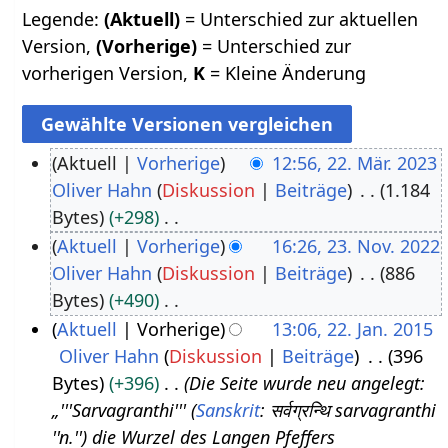
Legende:
(Aktuell)
= Unterschied zur aktuellen
Version,
(Vorherige)
= Unterschied zur
vorherigen Version,
K
= Kleine Änderung
Aktuell
Vorherige
12:56, 22. Mär. 2023
Oliver Hahn
Diskussion
Beiträge
1.184
2
Bytes
+298
2
K
Aktuell
Vorherige
16:26, 23. Nov. 2022
.
e
Oliver Hahn
Diskussion
Beiträge
886
2
M
i
Bytes
+490
3
ä
n
K
Aktuell
Vorherige
13:06, 22. Jan. 2015
.
r
e
e
Oliver Hahn
Diskussion
Beiträge
396
2
N
z
B
i
Bytes
+396
Die Seite wurde neu angelegt:
2
o
2
e
n
„'''Sarvagranthi''' (
Sanskrit
: सर्वग्रन्थि sarvagranthi
.
v
0
a
e
''n.'') die Wurzel des Langen Pfeffers
J
e
2