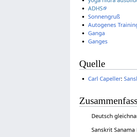
yoga nidra ausbil
ADHS
Sonnengruß
Autogenes Trainin
Ganga
Ganges
Quelle
Carl Capeller
:
Sans
Zusammenfassu
Deutsch gleichna
Sanskrit Sanama 