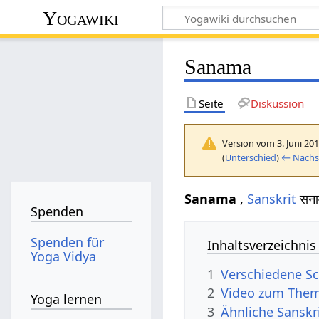
Yogawiki
Sanama
Seite
Diskussion
Version vom 3. Juni 20
(
Unterschied
)
← Nächst
Sanama
,
Sanskrit
सना
Spenden
Spenden für
Inhaltsverzeichnis
Yoga Vidya
1
Verschiedene S
2
Video zum The
Yoga lernen
3
Ähnliche Sanskr