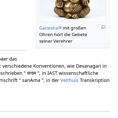
Ganesha
mit großen
Ohren hört die Gebete
seiner Verehrer
päer das
ibt verschiedene Konventionen, wie Devanagari in
chrieben " सनाम ", in IAST wissenschaftliche
schrift " sanAma ", in der
Velthuis
Transkription