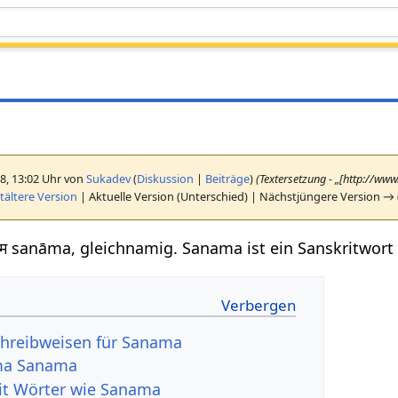
18, 13:02 Uhr von
Sukadev
(
Diskussion
|
Beiträge
)
(Textersetzung - „[http://ww
ältere Version
| Aktuelle Version (Unterschied) | Nächstjüngere Version → 
म sanāma, gleichnamig. Sanama ist ein Sanskritwort
chreibweisen für Sanama
ma Sanama
it Wörter wie Sanama