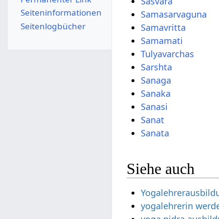
Sasvara
Seiten­­informationen
Samasarvaguna
Seitenlogbücher
Samavritta
Samamati
Tulyavarchas
Sarshta
Sanaga
Sanaka
Sanasi
Sanat
Sanata
Siehe auch
Yogalehrerausbild
yogalehrerin werd