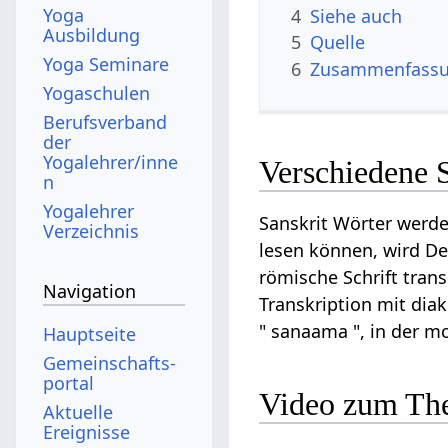
Yoga
4
Siehe auch
Ausbildung
5
Quelle
Yoga Seminare
6
Zusammenfassun
Yogaschulen
Berufsverband
der
Yogalehrer/inne
Verschiedene 
n
Yogalehrer
Sanskrit Wörter werde
Verzeichnis
lesen können, wird De
römische Schrift tran
Navigation
Transkription mit diak
" sanaama ", in der m
Hauptseite
Gemeinschafts­
portal
Video zum Th
Aktuelle
Ereignisse