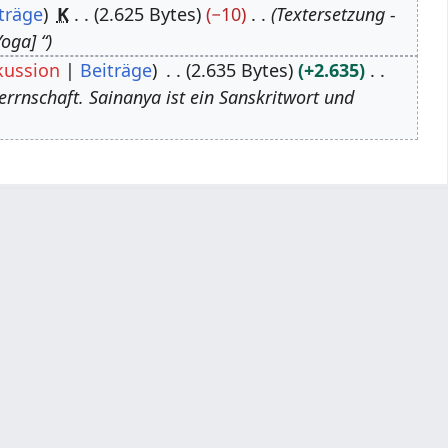
träge
K
2.625 Bytes
−10
Textersetzung -
oga] “
kussion
Beiträge
2.635 Bytes
+2.635
herrnschaft. Sainanya ist ein Sanskritwort und