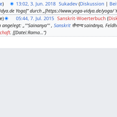
e
13:02, 3. Jun. 2018
Sukadev
Diskussion
Bei
idya.de Yoga]“ durch „[https://www.yoga-vidya.de/yoga/ Y
e
05:44, 7. Jul. 2015
Sanskrit-Woerterbuch
Dis
angelegt: „'''Sainanya''' ,
Sanskrit
सैनान्य sainānya, Feld
chaft
. [[Datei:Rama…“