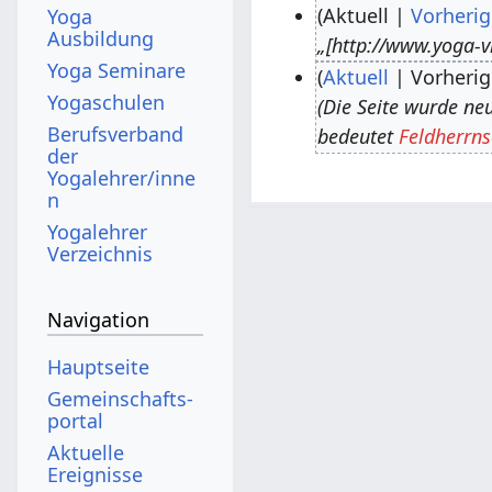
Aktuell
Vorherig
Yoga
Ausbildung
„[http://www.yoga-v
3
Yoga Seminare
Aktuell
Vorherig
.
Yogaschulen
Die Seite wurde neu 
J
7
Berufsverband
bedeutet
Feldherrns
u
.
der
n
J
Yogalehrer/inne
n
i
u
Yogalehrer
2
l
Verzeichnis
0
i
1
2
Navigation
8
0
1
Hauptseite
5
Gemeinschafts­
portal
Aktuelle
Ereignisse