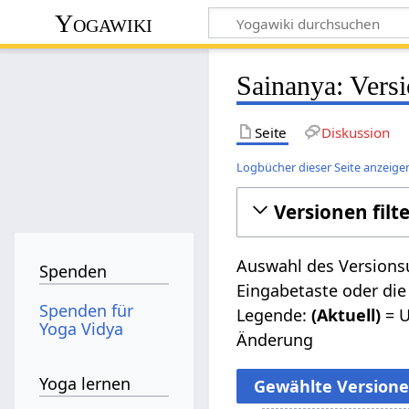
Yogawiki
Sainanya: Vers
Seite
Diskussion
Logbücher dieser Seite anzeige
Versionen filt
Auswahl des Versionsu
Spenden
Eingabetaste oder die
Spenden für
Legende:
(Aktuell)
= U
Yoga Vidya
Änderung
Yoga lernen