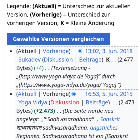
Legende:
(Aktuell)
= Unterschied zur aktuellen
Version,
(Vorherige)
= Unterschied zur
vorherigen Version,
K
= Kleine Änderung
Aktuell
Vorherige
13:02, 3. Jun. 2018
Sukadev
Diskussion
Beiträge
K
2.477
3
Bytes
+4
Textersetzung -
.
„[http://www.yoga-vidya.de Yoga]“ durch
J
„[https://www.yoga-vidya.de/yoga/ Yoga] “
u
Aktuell
Vorherige
16:53, 5. Jun. 2015
n
Yoga Vidya
Diskussion
Beiträge
2.473
5
i
Bytes
+2.473
Die Seite wurde neu
.
2
angelegt: „'''Sadhvasaradhana''' ,
Sanskrit
J
0
साध्वसाराधन sādhvasārādhana,
ängstliches
u
1
Beginnen. Sadhvasaradhana ist ein [[Sanskrit
n
8