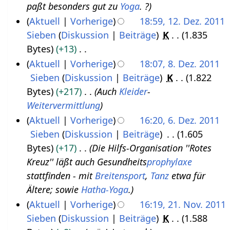
e
n
paßt besonders gut zu
Yoga
. ?
.
n
b
1
f
m
s
a
e
Aktuell
Vorherige
18:59, 12. Dez. 2011
J
i
e
3
a
e
a
r
B
Sieben
Diskussion
Beiträge
K
1.835
1
a
2
r
s
n
m
b
e
Bytes
+13
2
n
0
2
s
f
m
e
a
K
Aktuell
Vorherige
18:07, 8. Dez. 2011
.
u
1
u
0
a
e
i
r
e
Sieben
Diskussion
Beiträge
K
1.822
8
D
a
n
2
1
s
n
t
b
i
Bytes
+217
Auch
Kleider
-
.
e
g
r
s
2
f
u
e
n
Weitervermittlung
D
z
2
u
a
n
i
e
Aktuell
Vorherige
16:20, 6. Dez. 2011
e
e
n
0
s
g
t
B
Sieben
Diskussion
Beiträge
1.605
6
z
m
g
1
s
s
u
e
Bytes
+17
Die Hilfs-Organisation ''Rotes
.
e
b
u
2
z
n
a
Kreuz'' läßt auch Gesundheits
prophylaxe
D
m
e
n
u
g
r
stattfinden - mit
Breitensport
,
Tanz
etwa für
e
b
g
r
s
s
b
Ältere; sowie
Hatha-Yoga
.
z
e
2
a
z
e
Aktuell
Vorherige
16:19, 21. Nov. 2011
e
r
0
m
u
i
Sieben
Diskussion
Beiträge
K
1.588
2
m
2
1
m
s
t