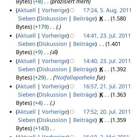
Bytes
+8
präzisiert merh
1
b
0
1
e
a
u
Aktuell
Vorherige
17:24, 5. Aug. 2011
.
e
1
n
m
n
Sieben
Diskussion
Beiträge
K
1.580
5
N
r
1
f
m
g
Bytes
+179
.
.
o
2
a
e
s
Aktuell
Vorherige
14:41, 23. Jul. 2011
A
v
0
s
n
z
Sieben
Diskussion
Beiträge
1.401
2
u
e
1
s
f
u
Bytes
+9
ॐ
3
g
m
1
u
a
s
Aktuell
Vorherige
14:40, 23. Jul. 2011
.
u
b
n
s
a
Sieben
Diskussion
Beiträge
K
1.392
J
s
e
g
s
m
Bytes
+29
'
Notfall
apotheke
für
u
t
r
u
m
Aktuell
Vorherige
16:57, 21. Jul. 2011
l
2
2
n
e
Sieben
Diskussion
Beiträge
K
1.363
2
i
0
0
g
n
Bytes
+4
.
1
2
1
1
f
Aktuell
Vorherige
17:52, 20. Jul. 2011
.
0
1
1
a
Sieben
Diskussion
Beiträge
K
1.359
2
J
1
s
Bytes
+143
0
u
1
s
K
Aktuell
Vorherige
16:10, 2. Mai 2011