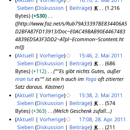
.
l
u
e
Sieben
Diskussion
Beiträge
K
1.216
2
J
i
n
i
Bytes
+530
.
u
2
g
n
[http://www.faz.net/s/Rub79A33397BE834406A5
M
l
0
e
D2BFA87FD13913/Doc~E0AC49BAB90E4467483
a
i
1
B
4839ED5A3F3DD2~ATpl~Ecommon~Scontent.ht
i
2
1
e
ml]
2
0
a
Aktuell
Vorherige
15:46, 2. Mai 2011
0
1
r
Sieben
Diskussion
Beiträge
K
686
1
1
b
Bytes
+112
"''Es gibt nichts Gutes, außer
1
e
man tut
es''" ist ein h auch im
Yoga
oft zitierter
i
Satz daraus. Kästner
t
Aktuell
Vorherige
15:38, 2. Mai 2011
u
Sieben
Diskussion
Beiträge
K
574
n
Bytes
+363
Welch Geschenk zufall...
g
Aktuell
Vorherige
17:08, 28. Apr. 2011
s
Sieben
Diskussion
Beiträge
K
211
2