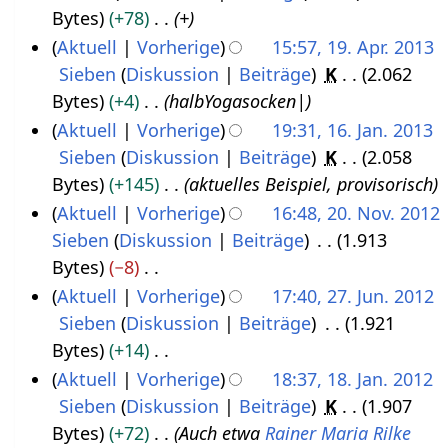
r
B
i
Bytes
+78
+
e
5
b
e
n
Aktuell
Vorherige
15:57, 19. Apr. 2013
p
e
a
e
Sieben
Diskussion
Beiträge
K
2.062
1
t
i
r
B
Bytes
+4
halbYogasocken|
9
e
t
b
e
Aktuell
Vorherige
19:31, 16. Jan. 2013
.
m
u
e
a
Sieben
Diskussion
Beiträge
K
2.058
1
A
b
n
i
r
Bytes
+145
aktuelles Beispiel, provisorisch
6
p
e
g
t
b
Aktuell
Vorherige
16:48, 20. Nov. 2012
.
r
r
s
u
e
Sieben
Diskussion
Beiträge
1.913
2
J
i
2
z
n
i
Bytes
−8
0
a
l
0
u
g
t
K
Aktuell
Vorherige
17:40, 27. Jun. 2012
.
n
2
1
s
s
u
e
Sieben
Diskussion
Beiträge
1.921
2
N
u
0
3
a
z
n
i
Bytes
+14
7
o
a
1
m
u
g
n
K
Aktuell
Vorherige
18:37, 18. Jan. 2012
.
v
r
3
m
s
s
e
e
Sieben
Diskussion
Beiträge
K
1.907
1
J
e
2
e
a
z
B
i
Bytes
+72
Auch etwa
Rainer Maria Rilke
8
u
m
0
n
m
u