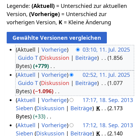
Legende:
(Aktuell)
= Unterschied zur aktuellen
Version,
(Vorherige)
= Unterschied zur
vorherigen Version,
K
= Kleine Änderung
Aktuell
Vorherige
03:10, 11. Jul. 2025
Guido T
Diskussion
Beiträge
1.856
1
Bytes
+779
1
K
Aktuell
Vorherige
02:52, 11. Jul. 2025
.
e
Guido T
Diskussion
Beiträge
1.077
J
i
Bytes
−1.096
u
n
K
Aktuell
Vorherige
17:17, 18. Sep. 2013
l
e
e
Sieben
Diskussion
Beiträge
K
2.173
1
i
B
i
Bytes
+33
8
2
e
n
K
Aktuell
Vorherige
17:12, 18. Sep. 2013
.
0
a
e
e
Sieben
Diskussion
Beiträge
K
2.140
S
2