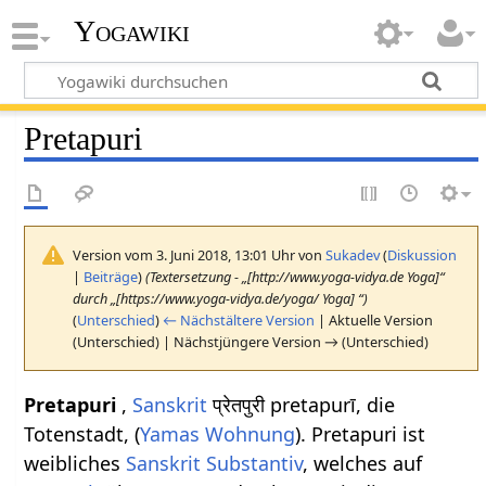
Yogawiki
Pretapuri
Version vom 3. Juni 2018, 13:01 Uhr von
Sukadev
(
Diskussion
|
Beiträge
)
(Textersetzung - „[http://www.yoga-vidya.de Yoga]“
durch „[https://www.yoga-vidya.de/yoga/ Yoga] “)
(
Unterschied
)
← Nächstältere Version
| Aktuelle Version
(Unterschied) | Nächstjüngere Version → (Unterschied)
Pretapuri
,
Sanskrit
प्रेतपुरी pretapurī, die
Totenstadt, (
Yamas
Wohnung
). Pretapuri ist
weibliches
Sanskrit
Substantiv
, welches auf