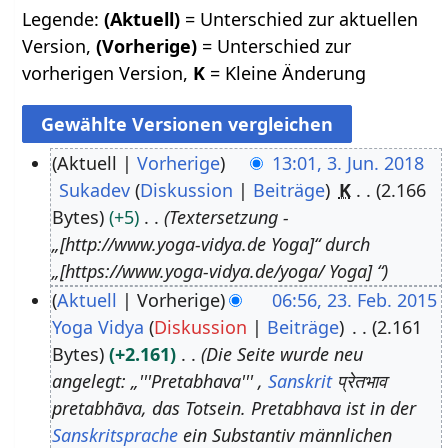
Legende:
(Aktuell)
= Unterschied zur aktuellen
Version,
(Vorherige)
= Unterschied zur
vorherigen Version,
K
= Kleine Änderung
Aktuell
Vorherige
13:01, 3. Jun. 2018
Sukadev
Diskussion
Beiträge
K
2.166
3
Bytes
+5
Textersetzung -
.
„[http://www.yoga-vidya.de Yoga]“ durch
J
„[https://www.yoga-vidya.de/yoga/ Yoga] “
u
Aktuell
Vorherige
06:56, 23. Feb. 2015
n
Yoga Vidya
Diskussion
Beiträge
2.161
2
i
Bytes
+2.161
Die Seite wurde neu
3
2
angelegt: „'''Pretabhava''' ,
Sanskrit
प्रेतभाव
.
0
pretabhāva, das Totsein. Pretabhava ist in der
F
1
Sanskritsprache
ein Substantiv männlichen
e
8