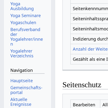
Yoga
Ausbildung
Seitenkennnum
Yoga Seminare
Seiteninhaltsspr
Yogaschulen
Seiteninhaltsmod
Berufsverband
der
Indizierung dur
Yogalehrer/inne
n
Anzahl der Weiter
Yogalehrer
Verzeichnis
Gezählt als eine 
Navigation
Hauptseite
Seitenschutz
Gemeinschafts­
portal
Aktuelle
Ereignisse
Bearbeiten
Al