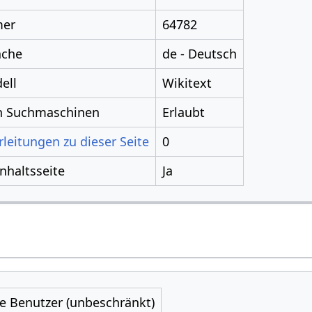
mer
64782
ache
de - Deutsch
ell
Wikitext
ch Suchmaschinen
Erlaubt
leitungen zu dieser Seite
0
Inhaltsseite
Ja
le Benutzer (unbeschränkt)