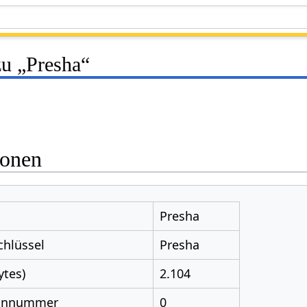
zu „Presha“
ionen
Presha
chlüssel
Presha
ytes)
2.104
nnnummer
0