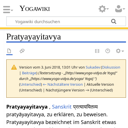
Yogawiki
Pratyayayitavya
Version vom 3. Juni 2018, 13:01 Uhr von
Sukadev
(
Diskussion
|
Beiträge
)
(Textersetzung - „[http://www.yoga-vidya.de Yoga]“
durch „[https://www.yoga-vidya.de/yoga/ Yoga] “)
(
Unterschied
)
← Nächstältere Version
| Aktuelle Version
(Unterschied) | Nächstjüngere Version → (Unterschied)
Pratyayayitavya
,
Sanskrit
प्रत्याययितव्य
pratyāyayitavya, zu erklären, zu beweisen.
Pratyayayitavya bezeichnet im Sanskrit etwas