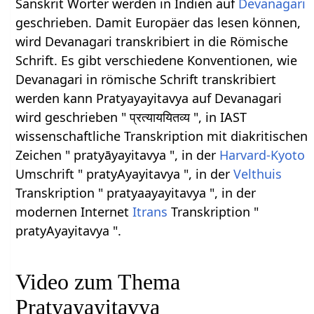
Sanskrit Wörter werden in Indien auf
Devanagari
geschrieben. Damit Europäer das lesen können,
wird Devanagari transkribiert in die Römische
Schrift. Es gibt verschiedene Konventionen, wie
Devanagari in römische Schrift transkribiert
werden kann Pratyayayitavya auf Devanagari
wird geschrieben " प्रत्याययितव्य ", in IAST
wissenschaftliche Transkription mit diakritischen
Zeichen " pratyāyayitavya ", in der
Harvard-Kyoto
Umschrift " pratyAyayitavya ", in der
Velthuis
Transkription " pratyaayayitavya ", in der
modernen Internet
Itrans
Transkription "
pratyAyayitavya ".
Video zum Thema
Pratyayayitavya