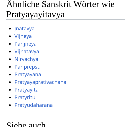
Ähnliche Sanskrit Wörter wie
Pratyayayitavya
Jnatavya
Vijneya
Parijneya
Vijnatavya
Nirvachya
Pariprepsu
Pratyayana
Pratyayaprativachana
Pratyayita
Pratyritu
Pratyudaharana
Siehe auch