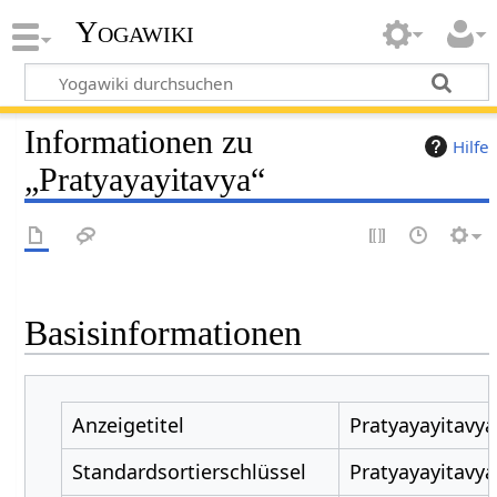
Yogawiki
Informationen zu
Hilfe
„Pratyayayitavya“
Basisinformationen
Anzeigetitel
Pratyayayitavya
Standardsortierschlüssel
Pratyayayitavya