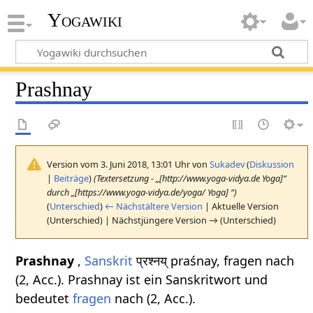
Yogawiki
Prashnay
Version vom 3. Juni 2018, 13:01 Uhr von
Sukadev
(
Diskussion
|
Beiträge
)
(Textersetzung - „[http://www.yoga-vidya.de Yoga]“
durch „[https://www.yoga-vidya.de/yoga/ Yoga] “)
(
Unterschied
)
← Nächstältere Version
| Aktuelle Version
(Unterschied) | Nächstjüngere Version → (Unterschied)
Prashnay
,
Sanskrit
प्रश्नय् praśnay, fragen nach
(2, Acc.). Prashnay ist ein Sanskritwort und
bedeutet
fragen
nach (2, Acc.).