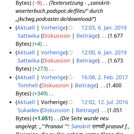
Bytes
−9
Textersetzung - „sanskrit-
3
woerterbuch.podspot.de/files/“ durch
.
„jkv3wg.podcaster.de/download/“
N
Aktuell
Vorherige
12:03, 6. Jan. 2019
o
Sattwika
Diskussion
Beiträge
1.677
6
v
Bytes
+4
.
e
K
Aktuell
Vorherige
12:00, 6. Jan. 2019
J
m
e
Sattwika
Diskussion
Beiträge
1.673
a
b
i
Bytes
+273
n
e
n
K
Aktuell
Vorherige
16:08, 2. Feb. 2017
u
r
e
e
Tomhell
Diskussion
Beiträge
1.400
2
a
2
B
i
Bytes
+349
.
r
0
e
n
K
Aktuell
Vorherige
12:02, 12. Jul. 2016
F
2
2
a
e
e
Sukadev
Diskussion
Beiträge
1.051
1
e
0
1
r
B
i
Bytes
+1.051
Die Seite wurde neu
2
b
1
b
e
n
angelegt: „'''Pranavi ''':
Sanskrit
प्रणवी praṇavī f.,
.
r
9
e
a
e