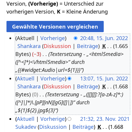
Version,
(Vorherige)
= Unterschied zur
vorherigen Version,
K
= Kleine Änderung
Aktuell
Vorherige
20:48, 15. Jun. 2022
Shankara
Diskussion
Beiträge
K
1.665
1
Bytes
−3
Textersetzung - „<html5media>
5
([^<]*)<\/html5media>“ durch
.
„{{#widget:Audio|url=${1}}}“
J
Aktuell
Vorherige
13:07, 15. Jun. 2022
u
Shankara
Diskussion
Beiträge
K
1.668
n
Bytes
0
Textersetzung - „([[][[]:?[a-zA-z]*:)
i
([^]|]*)\.[pP][nN][gG]([]|])“ durch
2
„${1}${2}.jpg${3}“
0
Aktuell
Vorherige
21:32, 23. Nov. 2021
2
Sukadev
Diskussion
Beiträge
K
1.668
2
2