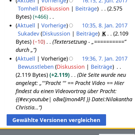
Aktuell
Vorherige
16:15, 2. Jun. 2017
0
a
e
e
Tomhell
Diskussion
Beiträge
2.575
2
1
r
B
i
Bytes
+466
.
7
b
e
n
K
Aktuell
Vorherige
10:35, 8. Jan. 2017
J
e
a
e
e
Sukadev
Diskussion
Beiträge
K
2.109
8
u
i
r
B
i
Bytes
−10
Textersetzung - „==========“
.
n
t
b
e
n
durch „“
J
i
u
e
a
e
Aktuell
Vorherige
19:36, 7. Jan. 2017
a
2
n
i
r
B
Bewusstleben
Diskussion
Beiträge
7
n
0
g
t
b
e
2.119 Bytes
+2.119
Die Seite wurde neu
.
u
1
s
u
e
a
angelegt: „'''Pracht‏‎ ''' == Pracht‏‎ Video == Hier
J
a
7
z
n
i
r
findest du einen Videovortrag über Pracht‏‎:
a
r
u
g
t
b
{{#ev:youtube| o8wIJmon4PI }} Datei:Nilakantha
n
2
s
s
u
e
Christia…“
u
0
a
z
n
i
a
1
m
u
g
t
r
7
m
s
s
u