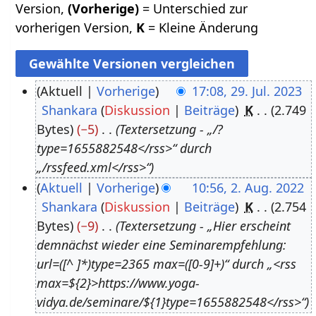
Version,
(Vorherige)
= Unterschied zur
vorherigen Version,
K
= Kleine Änderung
Aktuell
Vorherige
17:08, 29. Jul. 2023
Shankara
Diskussion
Beiträge
K
2.749
2
Bytes
−5
Textersetzung - „/?
9
type=1655882548</rss>“ durch
.
„/rssfeed.xml</rss>“
J
Aktuell
Vorherige
10:56, 2. Aug. 2022
u
Shankara
Diskussion
Beiträge
K
2.754
2
l
Bytes
−9
Textersetzung - „Hier erscheint
.
i
demnächst wieder eine Seminarempfehlung:
A
2
url=([^ ]*)type=2365 max=([0-9]+)“ durch „<rss
u
0
max=${2}>https://www.yoga-
g
2
vidya.de/seminare/${1}type=1655882548</rss>“
u
3