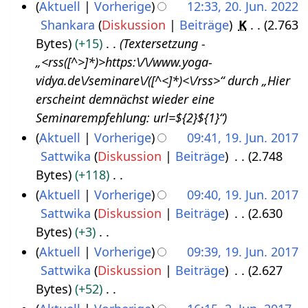
Aktuell
Vorherige
12:33, 20. Jun. 2022
s
Shankara
Diskussion
Beiträge
K
2.763
2
t
Bytes
+15
Textersetzung -
0
2
„<rss([^>]*)>https:\/\/www.yoga-
.
0
vidya.de\/seminare\/([^<]*)<\/rss>“ durch „Hier
J
2
erscheint demnächst wieder eine
u
2
Seminarempfehlung: url=${2}${1}“
n
Aktuell
Vorherige
09:41, 19. Jun. 2017
i
Sattwika
Diskussion
Beiträge
2.748
1
2
Bytes
+118
9
0
K
Aktuell
Vorherige
09:40, 19. Jun. 2017
.
2
e
Sattwika
Diskussion
Beiträge
2.630
J
2
i
Bytes
+3
u
n
K
Aktuell
Vorherige
09:39, 19. Jun. 2017
n
e
e
Sattwika
Diskussion
Beiträge
2.627
i
B
i
Bytes
+52
2
e
n
K