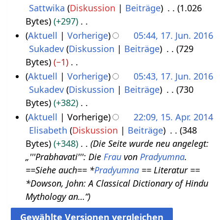
Sattwika
Diskussion
Beiträge
1.026
6
v
2
Bytes
+297
.
e
K
Aktuell
Vorherige
05:44, 17. Jun. 2016
J
m
e
Sukadev
Diskussion
Beiträge
729
1
a
b
i
Bytes
−1
7
n
e
n
K
Aktuell
Vorherige
05:43, 17. Jun. 2016
.
u
r
e
e
Sukadev
Diskussion
Beiträge
730
J
a
2
B
i
Bytes
+382
u
r
0
e
n
K
Aktuell
Vorherige
22:09, 15. Apr. 2014
n
2
2
a
e
e
Elisabeth
Diskussion
Beiträge
348
1
i
0
1
r
B
i
Bytes
+348
Die Seite wurde neu angelegt:
5
2
1
b
e
n
„'''Prabhavati''': Die
Frau
von
Pradyumna
.
.
0
9
e
a
e
==Siehe auch== *
Pradyumna
== Literatur ==
A
1
i
r
B
*Dowson, John: A Classical Dictionary of Hindu
p
6
t
b
e
Mythology an…“
r
u
e
a
i
n