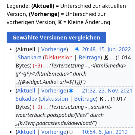
Legende:
(Aktuell)
= Unterschied zur aktuellen
Version,
(Vorherige)
= Unterschied zur
vorherigen Version,
K
= Kleine Änderung
Aktuell
Vorherige
20:48, 15. Jun. 2022
Shankara
Diskussion
Beiträge
K
1.014
1
Bytes
−3
Textersetzung - „<html5media>
5
([^<]*)<\/html5media>“ durch
.
„{{#widget:Audio|url=${1}}}“
J
Aktuell
Vorherige
21:32, 23. Nov. 2021
u
Sukadev
Diskussion
Beiträge
K
1.017
2
n
Bytes
−9
Textersetzung - „sanskrit-
3
i
woerterbuch.podspot.de/files/“ durch
.
2
„jkv3wg.podcaster.de/download/“
N
0
Aktuell
Vorherige
10:54, 6. Jan. 2019
o
2