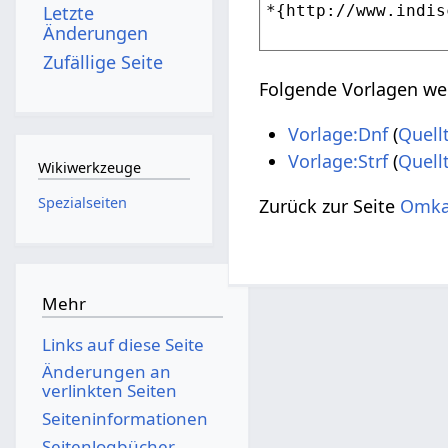
Letzte
Änderungen
Zufällige Seite
Folgende Vorlagen wer
Vorlage:Dnf
(
Quell
Vorlage:Strf
(
Quell
Wikiwerkzeuge
Spezialseiten
Zurück zur Seite
Omka
Mehr
Links auf diese Seite
Änderungen an
verlinkten Seiten
Seiten­­informationen
Seitenlogbücher