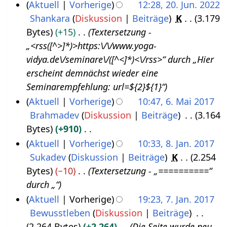
Aktuell
Vorherige
12:28, 20. Jun. 2022
s
Shankara
Diskussion
Beiträge
K
3.179
2
t
Bytes
+15
Textersetzung -
0
2
„<rss([^>]*)>https:\/\/www.yoga-
.
0
vidya.de\/seminare\/([^<]*)<\/rss>“ durch „Hier
J
2
erscheint demnächst wieder eine
u
2
Seminarempfehlung: url=${2}${1}“
n
Aktuell
Vorherige
10:47, 6. Mai 2017
i
Brahmadev
Diskussion
Beiträge
3.164
6
2
Bytes
+910
.
0
K
Aktuell
Vorherige
10:33, 8. Jan. 2017
M
2
e
Sukadev
Diskussion
Beiträge
K
2.254
8
a
2
i
Bytes
−10
Textersetzung - „==========“
.
i
n
durch „“
J
2
e
Aktuell
Vorherige
19:23, 7. Jan. 2017
a
0
B
Bewusstleben
Diskussion
Beiträge
7
n
1
e
2.264 Bytes
+2.264
Die Seite wurde neu