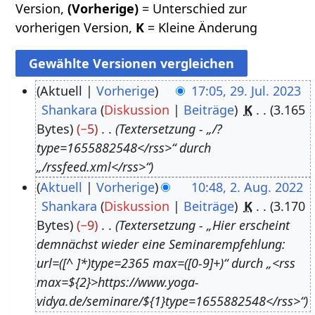
Version,
(Vorherige)
= Unterschied zur
vorherigen Version,
K
= Kleine Änderung
Aktuell
Vorherige
17:05, 29. Jul. 2023
Shankara
Diskussion
Beiträge
K
3.165
2
Bytes
−5
Textersetzung - „/?
9
type=1655882548</rss>“ durch
.
„/rssfeed.xml</rss>“
J
Aktuell
Vorherige
10:48, 2. Aug. 2022
u
Shankara
Diskussion
Beiträge
K
3.170
2
l
Bytes
−9
Textersetzung - „Hier erscheint
.
i
demnächst wieder eine Seminarempfehlung:
A
2
url=([^ ]*)type=2365 max=([0-9]+)“ durch „<rss
u
0
max=${2}>https://www.yoga-
g
2
vidya.de/seminare/${1}type=1655882548</rss>“
u
3