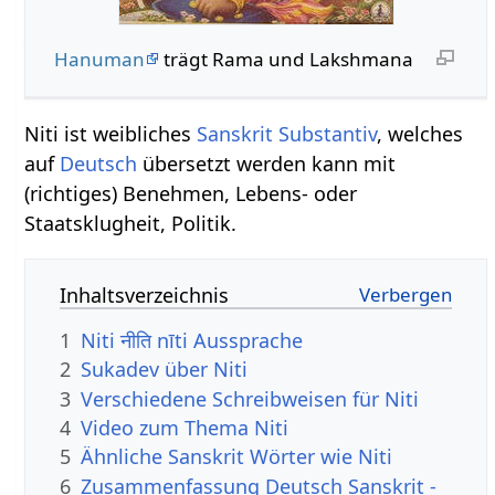
Hanuman
trägt Rama und Lakshmana
Niti ist weibliches
Sanskrit
Substantiv
, welches
auf
Deutsch
übersetzt werden kann mit
(richtiges) Benehmen, Lebens- oder
Staatsklugheit, Politik.
Inhaltsverzeichnis
1
Niti नीति nīti Aussprache
2
Sukadev über Niti
3
Verschiedene Schreibweisen für Niti
4
Video zum Thema Niti
5
Ähnliche Sanskrit Wörter wie Niti
6
Zusammenfassung Deutsch Sanskrit -