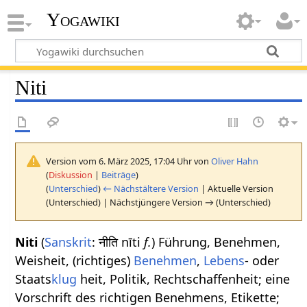
Yogawiki
Niti
Version vom 6. März 2025, 17:04 Uhr von
Oliver Hahn
(
Diskussion
|
Beiträge
)
(
Unterschied
)
← Nächstältere Version
| Aktuelle Version
(Unterschied) | Nächstjüngere Version → (Unterschied)
Niti
(
Sanskrit
: नीति nīti
f.
) Führung, Benehmen,
Weisheit, (richtiges)
Benehmen
,
Lebens
- oder
Staats
klug
heit, Politik, Rechtschaffenheit; eine
Vorschrift des richtigen Benehmens, Etikette;