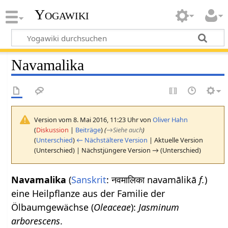
Yogawiki
Navamalika
Version vom 8. Mai 2016, 11:23 Uhr von
Oliver Hahn
(
Diskussion
|
Beiträge
)
(
→
Siehe auch
)
(
Unterschied
)
← Nächstältere Version
| Aktuelle Version
(Unterschied) | Nächstjüngere Version → (Unterschied)
Navamalika
(
Sanskrit
: नवमालिका navamālikā
f.
)
eine Heilpflanze aus der Familie der
Ölbaumgewächse (
Oleaceae
):
Jasminum
arborescens
.