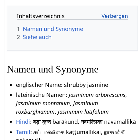
Inhaltsverzeichnis
1
Namen und Synonyme
2
Siehe auch
Namen und Synonyme
englischer Name: shrubby jasmine
lateinische Namen:
Jasminum arborescens
,
Jasminum montanum
,
Jasminum
roxburghianum
,
Jasminum latifolium
Hindi
: बड़ा कुन्द barākund, नवमल्लिका navamallikā
Tamil
: கட்டமல்லிகை kaṭṭumallikai, நாகமல்லீ