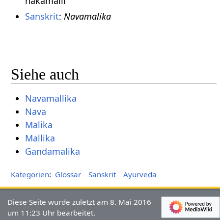
nākamallī
Sanskrit
:
Navamalika
Siehe auch
Navamallika
Nava
Malika
Mallika
Gandamalika
Kategorien
:
Glossar
Sanskrit
Ayurveda
Diese Seite wurde zuletzt am 8. Mai 2016
um 11:23 Uhr bearbeitet.