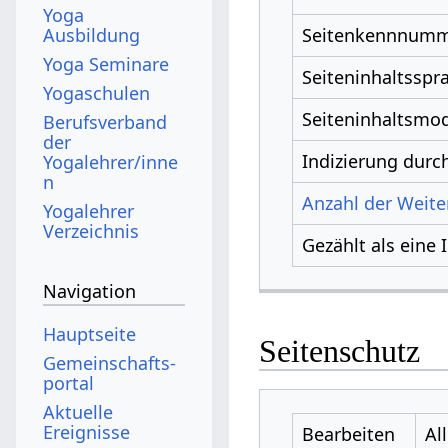
Yoga
Ausbildung
Seitenkennnum
Yoga Seminare
Seiteninhaltsspr
Yogaschulen
Seiteninhaltsmod
Berufsverband
der
Indizierung dur
Yogalehrer/inne
n
Anzahl der Weiter
Yogalehrer
Verzeichnis
Gezählt als eine 
Navigation
Hauptseite
Seitenschutz
Gemeinschafts­
portal
Aktuelle
Ereignisse
Bearbeiten
Al