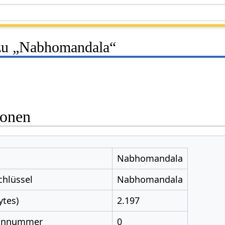
 zu „Nabhomandala“
ionen
Nabhomandala
chlüssel
Nabhomandala
ytes)
2.197
nnnummer
0