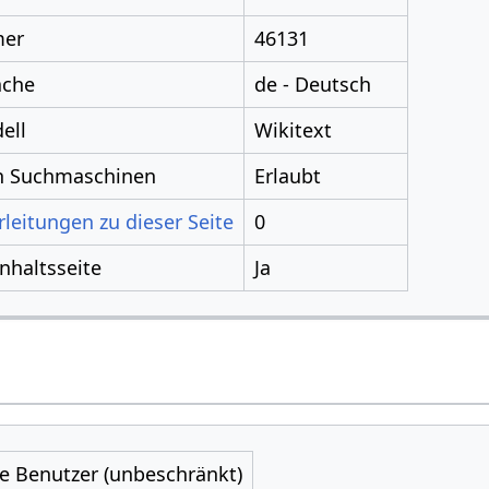
mer
46131
ache
de - Deutsch
ell
Wikitext
ch Suchmaschinen
Erlaubt
leitungen zu dieser Seite
0
Inhaltsseite
Ja
le Benutzer (unbeschränkt)