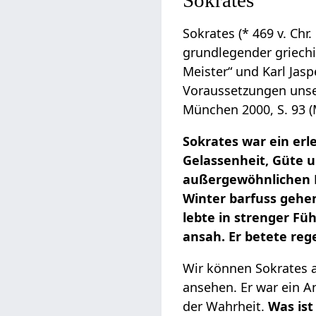
Sokrates (* 469 v. Chr.
grundlegender griechi
Meister“ und Karl Jasp
Voraussetzungen unser
München 2000, S. 93 (M
Sokrates war ein erl
Gelassenheit, Güte un
außergewöhnlichen Fä
Winter barfuss gehen
lebte in strenger Fü
ansah. Er betete reg
Wir können Sokrates a
ansehen. Er war ein An
der Wahrheit.
Was ist