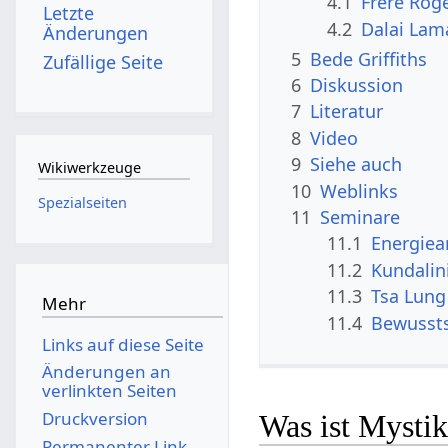
4.1
Frère Rog
Letzte
4.2
Dalai Lam
Änderungen
5
Bede Griffiths
Zufällige Seite
6
Diskussion
7
Literatur
8
Video
9
Siehe auch
Wikiwerkzeuge
10
Weblinks
Spezialseiten
11
Seminare
11.1
Energiea
11.2
Kundalin
11.3
Tsa Lung
Mehr
11.4
Bewussts
Links auf diese Seite
Änderungen an
verlinkten Seiten
Druckversion
Was ist Mysti
Permanenter Link