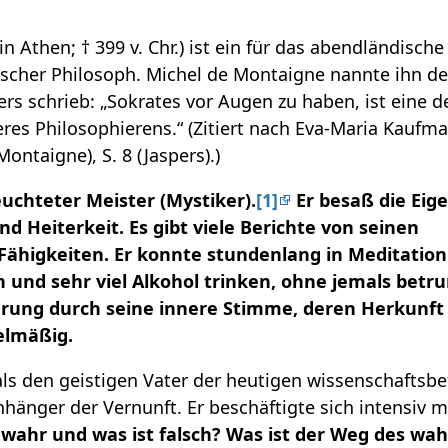
 in Athen; † 399 v. Chr.) ist ein für das abendländisc
scher Philosoph. Michel de Montaigne nannte ihn den
ers schrieb: „Sokrates vor Augen zu haben, ist eine d
es Philosophierens.“ (Zitiert nach Eva-Maria Kaufma
ontaigne), S. 8 (Jaspers).)
euchteter Meister (Mystiker).
[1]
Er besaß die Eig
d Heiterkeit. Es gibt viele Berichte von seinen
higkeiten. Er konnte stundenlang in Meditation 
 und sehr viel Alkohol trinken, ohne jemals betru
hrung durch seine innere Stimme, deren Herkunft e
elmäßig.
ls den geistigen Vater der heutigen wissenschaftsbe
hänger der Vernunft. Er beschäftigte sich intensiv m
 wahr und was ist falsch? Was ist der Weg des wa