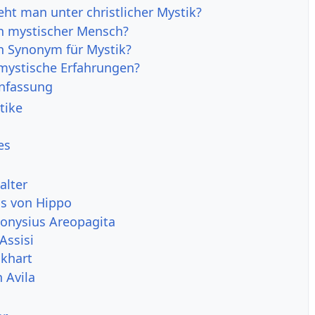
eht man unter christlicher Mystik?
in mystischer Mensch?
in Synonym für Mystik?
mystische Erfahrungen?
fassung
tike
es
alter
s von Hippo
onysius Areopagita
Assisi
ckhart
 Avila