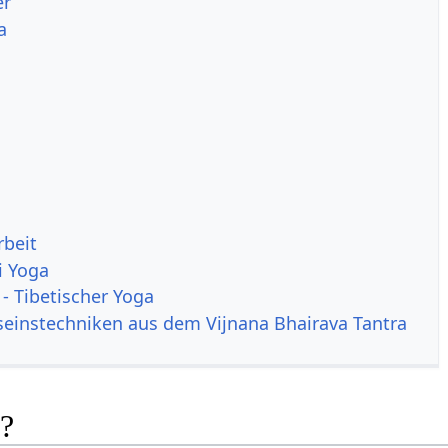
er
a
rbeit
i Yoga
 - Tibetischer Yoga
einstechniken aus dem Vijnana Bhairava Tantra
k?