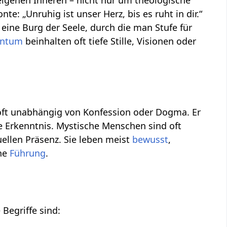
igenen Inneren – nicht nur um theologische
e: „Unruhig ist unser Herz, bis es ruht in dir.“
 eine Burg der Seele, durch die man Stufe für
entum
beinhalten oft tiefe Stille, Visionen oder
oft unabhängig von Konfession oder Dogma. Er
e Erkenntnis. Mystische Menschen sind oft
tuellen Präsenz. Sie leben meist
bewusst
,
che
Führung
.
 Begriffe sind: