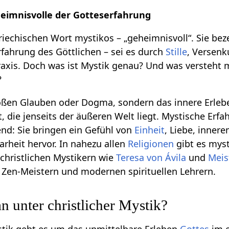
heimnisvolle der Gotteserfahrung
echischen Wort mystikos – „geheimnisvoll“. Sie bez
rfahrung des Göttlichen – sei es durch
Stille
, Versen
axis. Doch was ist Mystik genau? Und was versteht 
?
loßen Glauben oder Dogma, sondern das innere Erleb
t, die jenseits der äußeren Welt liegt. Mystische Erf
end: Sie bringen ein Gefühl von
Einheit
, Liebe, inner
arheit hervor. In nahezu allen
Religionen
gibt es mys
 christlichen Mystikern wie
Teresa von Ávila
und
Meis
, Zen-Meistern und modernen spirituellen Lehrern.
n unter christlicher Mystik?