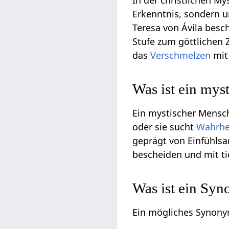
In der christlichen M
Erkenntnis, sondern um
Teresa von Ávila besc
Stufe zum göttlichen
das
Verschmelzen
mit 
Was ist ein mys
Ein mystischer Mensc
oder sie sucht
Wahrhe
geprägt von Einfühlsam
bescheiden und mit t
Was ist ein Sy
Ein mögliches Synonym 