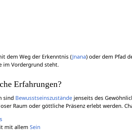
mit dem Weg der Erkenntnis (
Jnana
) oder dem Pfad d
e im Vordergrund steht.
sche Erfahrungen?
n sind
Bewusstseinszustände
jenseits des Gewöhnlich
loser Raum oder göttliche Präsenz erlebt werden. Cha
s
eit mit allem
Sein