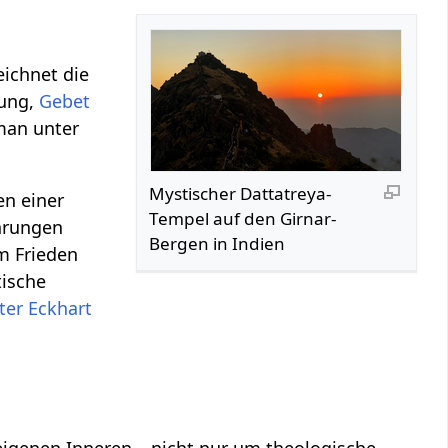
eichnet die
kung,
Gebet
man unter
Mystischer Dattatreya-
en einer
Tempel auf den Girnar-
ahrungen
Bergen in Indien
em Frieden
tische
ter Eckhart