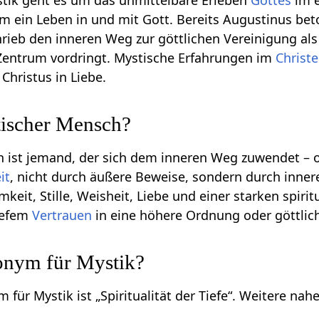
ystik geht es um das unmittelbare Erleben
Gottes
im e
 ein Leben in und mit Gott. Bereits Augustinus betont
hrieb den inneren Weg zur göttlichen Vereinigung als
 Zentrum vordringt. Mystische Erfahrungen im
Christ
Christus in Liebe.
tischer Mensch?
h ist jemand, der sich dem inneren Weg zuwendet – 
it
, nicht durch äußere Beweise, sondern durch inner
keit, Stille, Weisheit, Liebe und einer starken spiri
iefem
Vertrauen
in eine höhere Ordnung oder göttli
nonym für Mystik?
für Mystik ist „Spiritualität der Tiefe“. Weitere nahe