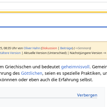
25, 08:35 Uhr von
Oliver Hahn
(
Diskussion
|
Beiträge
)
(
→
Seminare
)
ältere Version
| Aktuelle Version (Unterschied) | Nächstjüngere Version → 
 Griechischen und bedeutet
geheimnisvoll
. Gemein
ahrung des
Göttlichen
, seien es spezielle Praktiken, 
önnnen oder eben auch die Erfahrung selbst.