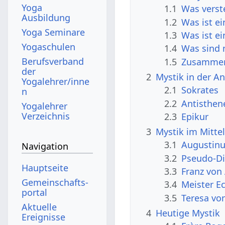
Yoga
1.1
Was verst
Ausbildung
1.2
Was ist e
Yoga Seminare
1.3
Was ist e
Yogaschulen
1.4
Was sind 
Berufsverband
1.5
Zusammen
der
2
Mystik in der An
Yogalehrer/inne
2.1
Sokrates
n
2.2
Antisthen
Yogalehrer
Verzeichnis
2.3
Epikur
3
Mystik im Mittel
3.1
Augustinu
Navigation
3.2
Pseudo-Di
Hauptseite
3.3
Franz von 
Gemeinschafts­
3.4
Meister E
portal
3.5
Teresa von
Aktuelle
4
Heutige Mystik
Ereignisse