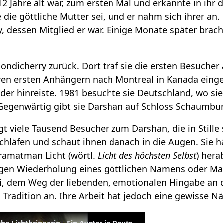
e 12 Jahre alt war, zum ersten Mal und erkannte in ih
die göttliche Mutter sei, und er nahm sich ihrer an.
, dessen Mitglied er war. Einige Monate später brach
Pondicherry zurück. Dort traf sie die ersten Besuc
hren ersten Anhängern nach Montreal in Kanada eing
er hinreiste. 1981 besuchte sie Deutschland, wo sie 
Gegenwärtig gibt sie Darshan auf Schloss Schaumbur
 viele Tausend Besucher zum Darshan, die in Stille 
chläfen und schaut ihnen danach in die Augen. Sie hä
ramatman Licht (wörtl.
Licht des höchsten Selbst
) her
tigen Wiederholung eines göttlichen Namens oder Ma
i, dem Weg der liebenden, emotionalen Hingabe an d
Tradition an. Ihre Arbeit hat jedoch eine gewisse N
Mutter Meera - Die göttliche Lichtbringerin - Ein Avatar in Deutschland