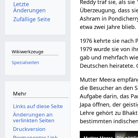
Reddy traf sie, als si
Letzte
Änderungen
Überzeugung, dass sie 
Ashram in Pondicherry
Zufällige Seite
etwa zwei Jahre blieb.
1976 kehrte sie nach 
1979 wurde sie von i
Wikiwerkzeuge
gab und mehrfach wied
Spezialseiten
Deutschen heiratete. 
Mutter Meera empfängt
die Besucher an den S
Mehr
Aufgabe darin, das Pa
Japa öffnen, der geis
Links auf diese Seite
Lehre gehört zu Bhakt
Änderungen an
verlinkten Seiten
bestimmten indischen 
Druckversion
Permanenter Link