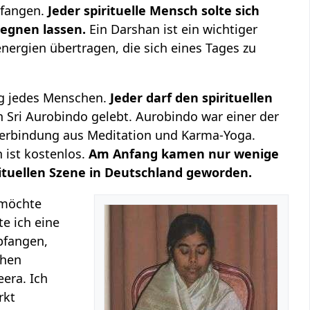
pfangen.
Jeder spirituelle Mensch solte sich
egnen lassen.
Ein Darshan ist ein wichtiger
ergien übertragen, die sich eines Tages zu
Weg jedes Menschen.
Jeder darf den spirituellen
 Sri Aurobindo gelebt. Aurobindo war einer der
e Verbindung aus Meditation und Karma-Yoga.
 ist kostenlos.
Am Anfang kamen nur wenige
rituellen Szene in Deutschland geworden.
 möchte
e ich eine
pfangen,
chen
eera. Ich
rkt