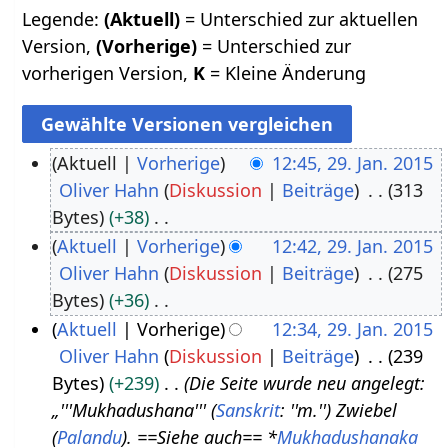
Legende:
(Aktuell)
= Unterschied zur aktuellen
Version,
(Vorherige)
= Unterschied zur
vorherigen Version,
K
= Kleine Änderung
Aktuell
Vorherige
12:45, 29. Jan. 2015
Oliver Hahn
Diskussion
Beiträge
313
2
Bytes
+38
9
K
Aktuell
Vorherige
12:42, 29. Jan. 2015
.
e
Oliver Hahn
Diskussion
Beiträge
275
J
i
Bytes
+36
a
n
K
Aktuell
Vorherige
12:34, 29. Jan. 2015
n
e
e
Oliver Hahn
Diskussion
Beiträge
239
u
B
i
Bytes
+239
Die Seite wurde neu angelegt:
a
e
n
„'''Mukhadushana''' (
Sanskrit
: ''m.'') Zwiebel
r
a
e
(
Palandu
). ==Siehe auch== *
Mukhadushanaka
2