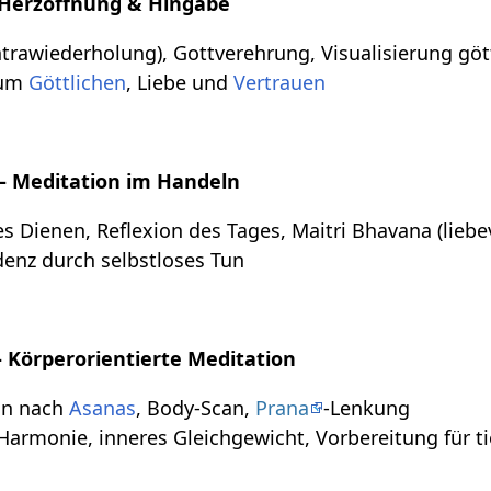
Herzöffnung & Hingabe
rawiederholung), Gottverehrung, Visualisierung gött
zum
Göttlichen
, Liebe und
Vertrauen
– Meditation im Handeln
 Dienen, Reflexion des Tages, Maitri Bhavana (liebe
enz durch selbstloses Tun
 Körperorientierte Meditation
on nach
Asanas
, Body-Scan,
Prana
-Lenkung
armonie, inneres Gleichgewicht, Vorbereitung für ti