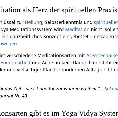
tation als Herz der spirituellen Praxis
chlüssel zur
Heilung
, Selbsterkenntnis und
spirituell
Vidya Meditationssystem wird
Meditation
nicht isolier
n ein ganzheitliches Konzept eingebettet – getragen 
awegen
.
det verschiedene Meditationsarten mit
Atemtechnik
,
Energiearbeit
und Achtsamkeit. Dadurch entsteht ei
ender und vielseitiger Pfad für modernen Alltag und tie
ht das Ziel – sie ist das Tor zur wahren Freiheit.“ –
Sukad
Journal Nr. 49
onsarten gibt es im Yoga Vidya Syst