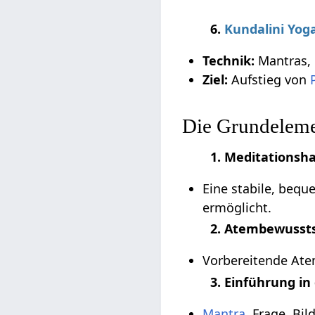
6.
Kundalini Yog
Technik:
Mantras, 
Ziel:
Aufstieg von
Die Grundeleme
1. Meditationsh
Eine stabile, bequ
ermöglicht.
2. Atembewusst
Vorbereitende At
3. Einführung in
Mantra
, Frage, Bi