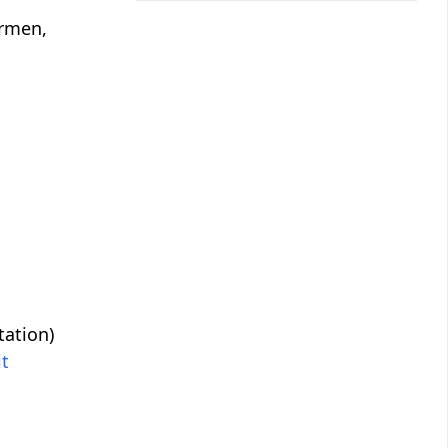
ormen,
tation)
it