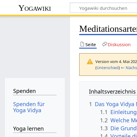
Yogawiki
Meditationsarte
Seite
Diskussion
Version vom 4. Mai 202
(
Unterschied
)
← Nächst
Spenden
Inhaltsverzeichnis
Spenden für
1
Das Yoga Vidya
Yoga Vidya
1.1
Einleitung
1.2
Welche Me
1.3
Die Grund
Yoga lernen
1.4
Vorteile d