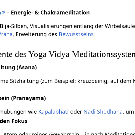
a
– Energie- & Chakrameditation
Bija-Silben, Visualisierungen entlang der Wirbelsäul
Prana
, Erweiterung des
Bewusstseins
nte des Yoga Vidya Meditationssyste
altung (Asana)
eme Sitzhaltung (zum Beispiel: kreuzbeinig, auf dem K
sein (Pranayama)
emübungen wie
Kapalabhati
oder
Nadi Shodhana
, um
 den Fokus
ld, Atem oder reines Gewahrsein – je nach Meditations