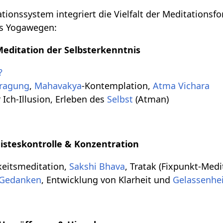
tionssystem integriert die Vielfalt der Meditationsf
hs Yogawegen:
editation der Selbsterkenntnis
?
fragung
,
Mahavakya
-Kontemplation,
Atma Vichara
Ich-Illusion, Erleben des
Selbst
(Atman)
isteskontrolle & Konzentration
eitsmeditation,
Sakshi Bhava
, Tratak (Fixpunkt-Medi
Gedanken
, Entwicklung von Klarheit und
Gelassenhe