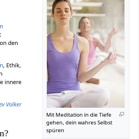
em
t
von den
en
, Ethik,
n
fe innere
ev Volker
Mit Meditation in die Tiefe
gehen, dein wahres Selbst
spüren
em?