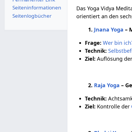
Seiten­­informationen
Das Yoga Vidya Medita
Seitenlogbücher
orientiert an den sec
1.
Jnana Yoga
– M
Frage:
Wer bin ich
Technik:
Selbstbe
Ziel:
Auflösung der 
2.
Raja Yoga
– Ge
Technik:
Achtsamk
Ziel:
Kontrolle der