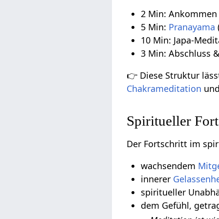
2 Min: Ankommen 
5 Min:
Pranayama
10 Min: Japa-Medit
3 Min: Abschluss 
👉 Diese Struktur läs
Chakrameditation
und 
Spiritueller Fo
Der Fortschritt im spi
wachsendem
Mitg
innerer
Gelassenhe
spiritueller Unabh
dem Gefühl, getra