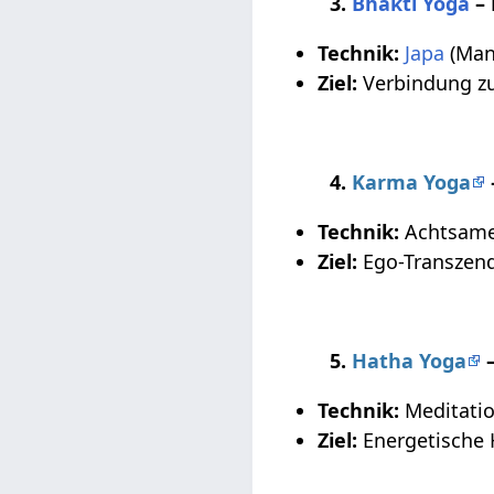
3.
Bhakti Yoga
– 
Technik:
Japa
(Mant
Ziel:
Verbindung 
4.
Karma Yoga
Technik:
Achtsames
Ziel:
Ego-Transzend
5.
Hatha Yoga
–
Technik:
Meditati
Ziel:
Energetische H