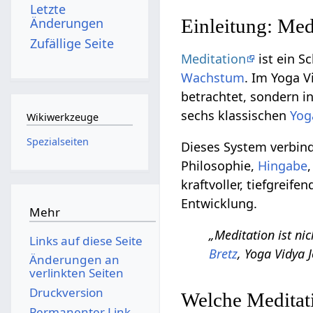
Letzte
Änderungen
Einleitung: Medi
Zufällige Seite
Meditation
ist ein S
Wachstum
. Im Yoga 
betrachtet, sondern i
sechs klassischen
Yog
Wikiwerkzeuge
Spezialseiten
Dieses System verbin
Philosophie,
Hingabe
kraftvoller, tiefgreif
Entwicklung.
Mehr
„Meditation ist nic
Links auf diese Seite
Bretz
, Yoga Vidya 
Änderungen an
verlinkten Seiten
Druckversion
Welche Meditati
Permanenter Link