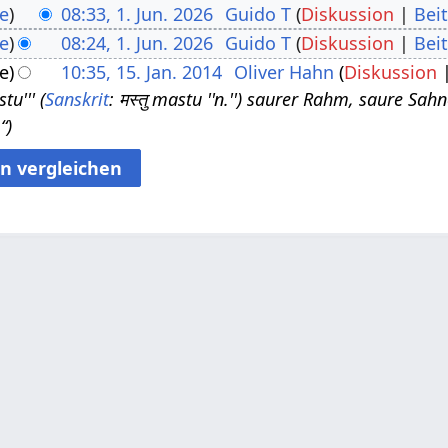
e
08:33, 1. Jun. 2026
Guido T
Diskussion
Bei
e
08:24, 1. Jun. 2026
Guido T
Diskussion
Bei
e
10:35, 15. Jan. 2014
Oliver Hahn
Diskussion
tu''' (
Sanskrit
: मस्तु mastu ''n.'') saurer Rahm, saure Sa
“