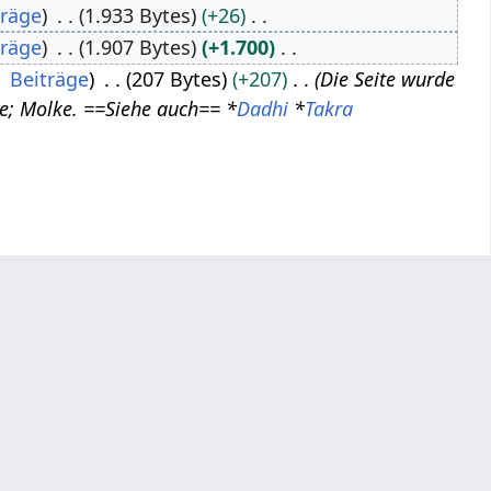
träge
1.933 Bytes
+26
träge
1.907 Bytes
+1.700
Beiträge
207 Bytes
+207
Die Seite wurde
hne; Molke. ==Siehe auch== *
Dadhi
*
Takra