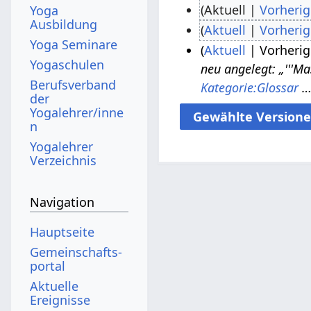
Aktuell
Vorherig
Yoga
Ausbildung
K
Aktuell
Vorherig
1
Yoga Seminare
e
K
.
Aktuell
Vorherig
Yogaschulen
i
e
neu angelegt: „'''Mas
J
1
n
Berufsverband
i
Kategorie:Glossar
…
u
5
der
e
n
n
.
Yogalehrer/inne
B
e
n
i
J
e
B
Yogalehrer
2
a
a
e
Verzeichnis
0
n
r
a
2
u
b
r
Navigation
6
a
e
b
r
Hauptseite
i
e
2
Gemeinschafts­
t
i
0
portal
u
t
1
Aktuelle
n
u
Ereignisse
4
g
n