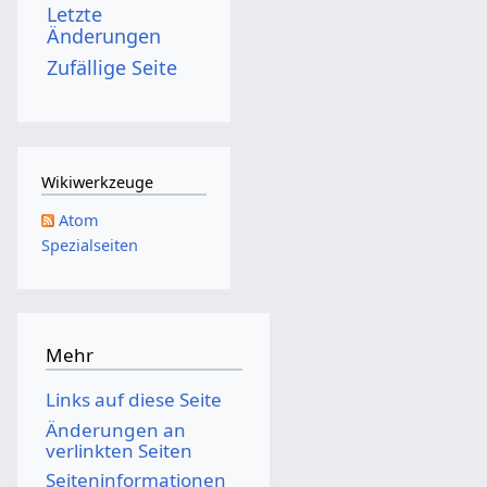
Letzte
s
g
Änderungen
z
s
Zufällige Seite
u
z
s
u
a
s
m
a
Wikiwerkzeuge
m
m
Atom
e
m
Spezialseiten
n
e
f
n
a
f
s
a
Mehr
s
s
Links auf diese Seite
u
s
Änderungen an
n
u
verlinkten Seiten
g
n
Seiten­­informationen