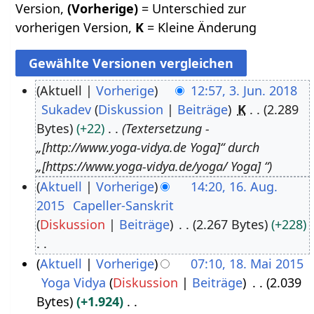
Version,
(Vorherige)
= Unterschied zur
vorherigen Version,
K
= Kleine Änderung
Aktuell
Vorherige
12:57, 3. Jun. 2018
Sukadev
Diskussion
Beiträge
K
2.289
3
Bytes
+22
Textersetzung -
.
„[http://www.yoga-vidya.de Yoga]“ durch
J
„[https://www.yoga-vidya.de/yoga/ Yoga] “
u
Aktuell
Vorherige
14:20, 16. Aug.
n
2015
Capeller-Sanskrit
1
i
Diskussion
Beiträge
2.267 Bytes
+228
6
2
.
0
K
Aktuell
Vorherige
07:10, 18. Mai 2015
A
1
e
Yoga Vidya
Diskussion
Beiträge
2.039
1
u
8
i
Bytes
+1.924
8
g