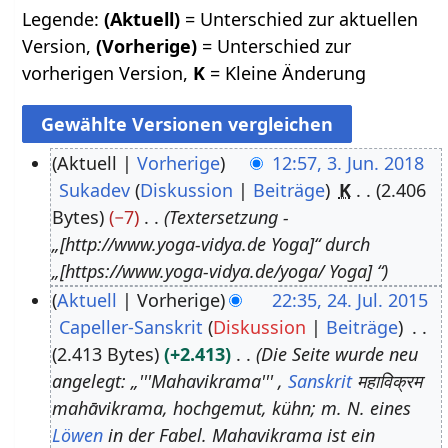
Legende:
(Aktuell)
= Unterschied zur aktuellen
Version,
(Vorherige)
= Unterschied zur
vorherigen Version,
K
= Kleine Änderung
Aktuell
Vorherige
12:57, 3. Jun. 2018
Sukadev
Diskussion
Beiträge
K
2.406
3
Bytes
−7
Textersetzung -
.
„[http://www.yoga-vidya.de Yoga]“ durch
J
„[https://www.yoga-vidya.de/yoga/ Yoga] “
u
Aktuell
Vorherige
22:35, 24. Jul. 2015
n
Capeller-Sanskrit
Diskussion
Beiträge
2
i
2.413 Bytes
+2.413
Die Seite wurde neu
4
2
angelegt: „'''Mahavikrama''' ,
Sanskrit
महाविक्रम
.
0
mahāvikrama, hochgemut, kühn; m. N. eines
J
1
Löwen
in der Fabel. Mahavikrama ist ein
u
8