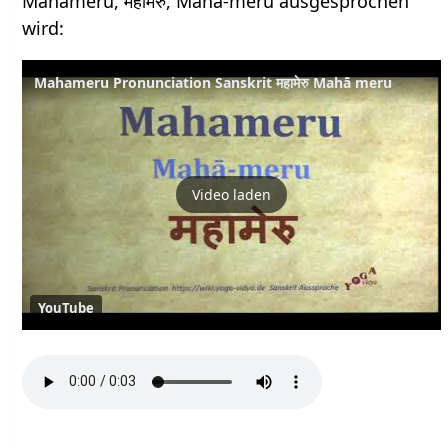
Mahameru, महामेरु, Mahā-meru ausgesprochen
wird:
Mahameru Pronunciation Sanskrit महामेरु Mahā meru
Video laden
YouTube