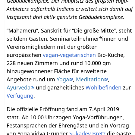
Gebäudekomplex. Der Hauptsitz des größten Yoga-
Anbieters außerhalb Indiens erweitert sich damit auf
insgesamt drei aktiv genutzte Gebäudekomplexe.
“Mahameru”, Sanskrit für “Die große Mitte”, steht
seitdem Gästen, Seminarteilnehmer*innen und
Vereinsmitgliedern mit der größten
europäischen
vegan
-
vegetarischen
Bio-Küche,
228 neuen Zimmern und rund 10.000 qm
hinzugewonnener Fläche für erweiterte
Angebote rund um
Yoga
,
Meditation
,
Ayurveda
und ganzheitliches
Wohlbefinden
zur
Verfügung
.
Die offizielle Eröffnung fand am 7.April 2019
statt. Ab 10.00 Uhr zogen Yoga-Vorführungen,
Festansprachen der Ehrengäste und ein Vortrag
von Yoga Vidya Gründer
Sukadev Bretz
die Gäste