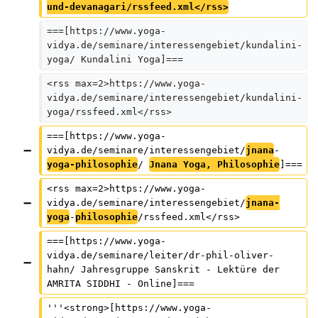
u
und-devanagari/rssfeed.xml</rss>
s
===[https://www.yoga-
a
vidya.de/seminare/interessengebiet/kundalini-
m
yoga/ Kundalini Yoga]===
m
<rss max=2>https://www.yoga-
e
vidya.de/seminare/interessengebiet/kundalini-
yoga/rssfeed.xml</rss>
n
f
===[https://www.yoga-
vidya.de/seminare/interessengebiet/
jnana
-
a
yoga-philosophie
/ 
Jnana Yoga, Philosophie
]===
s
<rss max=2>https://www.yoga-
s
vidya.de/seminare/interessengebiet/
jnana-
u
yoga
-
philosophie
/rssfeed.xml</rss>
n
===[https://www.yoga-
g
vidya.de/seminare/leiter/dr-phil-oliver-
hahn/ Jahresgruppe Sanskrit - Lektüre der 
AMRITA SIDDHI - Online]===
'''<strong>[https://www.yoga-