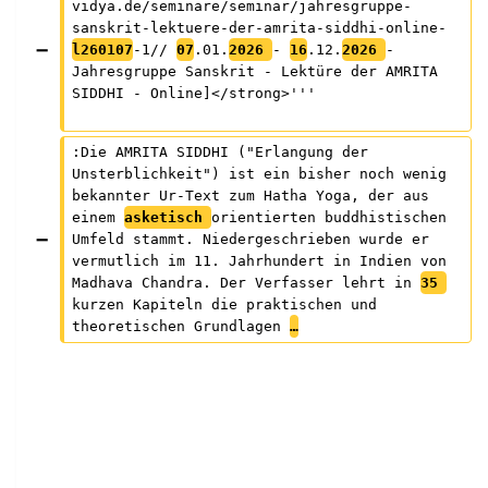
vidya.de/seminare/seminar/jahresgruppe-
sanskrit-lektuere-der-amrita-siddhi-online-
l260107
-1// 
07
.01.
2026 
- 
16
.12.
2026 
- 
Jahresgruppe Sanskrit - Lektüre der AMRITA 
SIDDHI - Online]</strong>'''
:Die AMRITA SIDDHI ("Erlangung der 
Unsterblichkeit") ist ein bisher noch wenig 
bekannter Ur-Text zum Hatha Yoga, der aus 
einem 
asketisch 
orientierten buddhistischen 
Umfeld stammt. Niedergeschrieben wurde er 
vermutlich im 11. Jahrhundert in Indien von 
Madhava Chandra. Der Verfasser lehrt in 
35 
kurzen Kapiteln die praktischen und 
theoretischen Grundlagen 
…