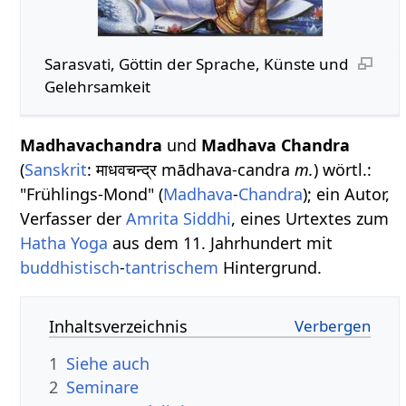
Sarasvati, Göttin der Sprache, Künste und
Gelehrsamkeit
Madhavachandra
und
Madhava Chandra
(
Sanskrit
: माधवचन्द्र mādhava-candra
m.
) wörtl.:
"Frühlings-Mond" (
Madhava
-
Chandra
); ein Autor,
Verfasser der
Amrita Siddhi
, eines Urtextes zum
Hatha Yoga
aus dem 11. Jahrhundert mit
buddhistisch
-
tantrischem
Hintergrund.
Inhaltsverzeichnis
1
Siehe auch
2
Seminare