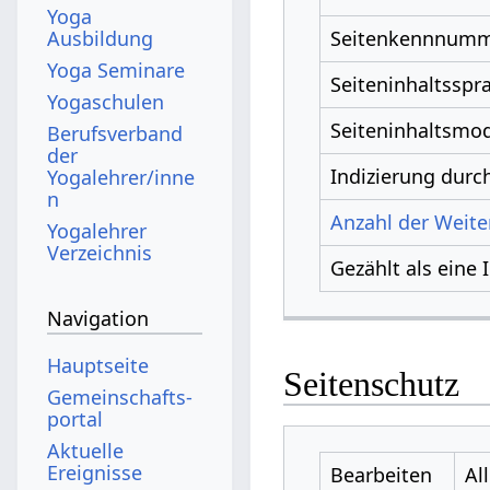
Yoga
Ausbildung
Seitenkennnum
Yoga Seminare
Seiteninhaltsspr
Yogaschulen
Seiteninhaltsmod
Berufsverband
der
Indizierung dur
Yogalehrer/inne
n
Anzahl der Weiter
Yogalehrer
Verzeichnis
Gezählt als eine 
Navigation
Hauptseite
Seitenschutz
Gemeinschafts­
portal
Aktuelle
Ereignisse
Bearbeiten
Al