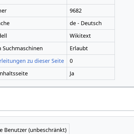
mer
9682
ache
de - Deutsch
ell
Wikitext
ch Suchmaschinen
Erlaubt
leitungen zu dieser Seite
0
Inhaltsseite
Ja
le Benutzer (unbeschränkt)