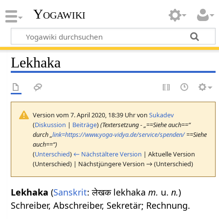
Yogawiki
Lekhaka
Version vom 7. April 2020, 18:39 Uhr von
Sukadev
(
Diskussion
|
Beiträge
)
(Textersetzung - „==Siehe auch==“
durch „
link=https://www.yoga-vidya.de/service/spenden/
==Siehe
auch==“)
(
Unterschied
)
← Nächstältere Version
| Aktuelle Version
(Unterschied) | Nächstjüngere Version → (Unterschied)
Lekhaka
(
Sanskrit
: लेखक lekhaka
m.
u.
n.
)
Schreiber, Abschreiber, Sekretär; Rechnung.