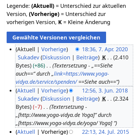
Legende:
(Aktuell)
= Unterschied zur aktuellen
Version,
(Vorherige)
= Unterschied zur
vorherigen Version,
K
= Kleine Änderung
Aktuell
Vorherige
18:36, 7. Apr. 2020
Sukadev
Diskussion
Beiträge
K
2.410
7
Bytes
+86
Textersetzung - „==Siehe
.
auch==“ durch „
link=https://www.yoga-
A
vidya.de/service/spenden/
==Siehe auch==“
p
Aktuell
Vorherige
12:56, 3. Jun. 2018
r
Sukadev
Diskussion
Beiträge
K
2.324
3
i
Bytes
−7
Textersetzung -
.
l
„[http://www.yoga-vidya.de Yoga]“ durch
J
2
„[https://www.yoga-vidya.de/yoga/ Yoga] “
u
0
Aktuell
Vorherige
22:13, 24. Jul. 2015
n
2