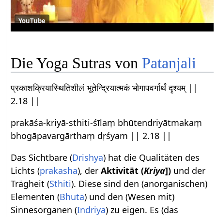
YouTube
Die Yoga Sutras von
Patanjali
प्रकाशक्रियास्थितिशीलं भूतेन्द्रियात्मकं भोगापवर्गार्थं दृश्यम् ||
2.18 ||
prakāśa-kriyā-sthiti-śīlaṃ bhūtendriyātmakaṃ
bhogāpavargārthaṃ dṛśyam || 2.18 ||
Das Sichtbare (
Drishya
) hat die Qualitäten des
Lichts (
prakasha
), der
Aktivität (
Kriya
])
und der
Trägheit (
Sthiti
). Diese sind den (anorganischen)
Elementen (
Bhuta
) und den (Wesen mit)
Sinnesorganen (
Indriya
) zu eigen. Es (das