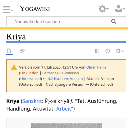
Yogawiki
Kriya
Version vom 17. Juli 2025, 12:51 Uhr von
Oliver Hahn
(
Diskussion
|
Beiträge
)
(
→
Seminare
)
(
Unterschied
)
← Nächstältere Version
| Aktuelle Version
(Unterschied) | Nächstjüngere Version → (Unterschied)
Kriya
(
Sanskrit
: क्रिया kriyā
f.
"Tat, Ausführung,
Handlung, Aktivität,
Arbeit
")