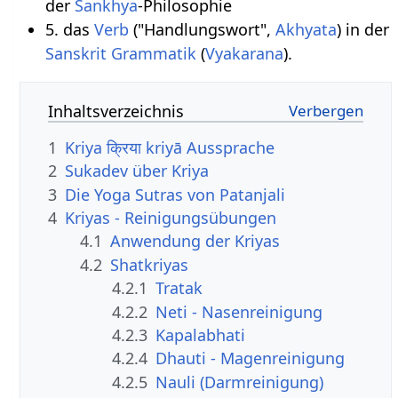
der
Sankhya
-Philosophie
5. das
Verb
("Handlungswort",
Akhyata
) in der
Sanskrit Grammatik
(
Vyakarana
).
Inhaltsverzeichnis
1
Kriya क्रिया kriyā Aussprache
2
Sukadev über Kriya
3
Die Yoga Sutras von Patanjali
4
Kriyas - Reinigungsübungen
4.1
Anwendung der Kriyas
4.2
Shatkriyas
4.2.1
Tratak
4.2.2
Neti - Nasenreinigung
4.2.3
Kapalabhati
4.2.4
Dhauti - Magenreinigung
4.2.5
Nauli (Darmreinigung)