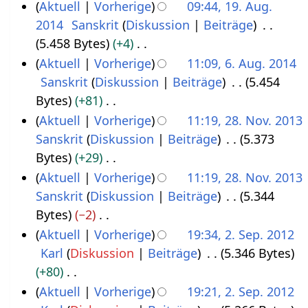
e
Aktuell
Vorherige
09:44, 19. Aug.
v
7
n
i
2014
Sanskrit
Diskussion
Beiträge
1
e
g
t
5.458 Bytes
+4
9
m
s
u
K
Aktuell
Vorherige
11:09, 6. Aug. 2014
.
b
z
n
e
Sanskrit
Diskussion
Beiträge
5.454
6
A
e
u
g
i
Bytes
+81
.
u
r
s
s
n
K
Aktuell
Vorherige
11:19, 28. Nov. 2013
A
g
2
a
z
e
e
Sanskrit
Diskussion
Beiträge
5.373
2
u
u
0
m
u
B
i
Bytes
+29
8
g
s
1
m
s
e
n
K
Aktuell
Vorherige
11:19, 28. Nov. 2013
.
u
t
5
e
a
a
e
e
Sanskrit
Diskussion
Beiträge
5.344
N
s
2
n
m
r
B
i
Bytes
−2
o
t
0
f
m
b
e
n
K
Aktuell
Vorherige
19:34, 2. Sep. 2012
v
2
1
a
e
e
a
e
e
Karl
Diskussion
Beiträge
5.346 Bytes
2
e
0
4
s
n
i
r
B
i
+80
.
m
1
s
f
t
b
e
n
K
Aktuell
Vorherige
19:21, 2. Sep. 2012
S
b
4
u
a
u
e
a
e
e