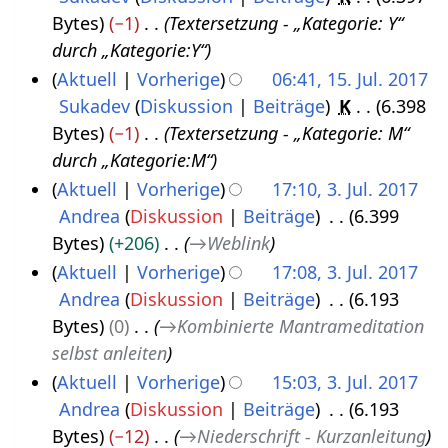
J
1
i
Bytes
−1
Textersetzung - „Kategorie: Y“
u
8
n
durch „Kategorie:Y“
l
e
Aktuell
Vorherige
06:41, 15. Jul. 2017
i
B
Sukadev
Diskussion
Beiträge
K
6.398
2
e
Bytes
−1
Textersetzung - „Kategorie: M“
0
a
durch „Kategorie:M“
1
r
Aktuell
Vorherige
17:10, 3. Jul. 2017
7
b
Andrea
Diskussion
Beiträge
6.399
3
e
Bytes
+206
→
Weblink
.
i
Aktuell
Vorherige
17:08, 3. Jul. 2017
J
t
Andrea
Diskussion
Beiträge
6.193
u
u
Bytes
0
→
Kombinierte Mantrameditation
l
n
selbst anleiten
i
g
Aktuell
Vorherige
15:03, 3. Jul. 2017
2
s
Andrea
Diskussion
Beiträge
6.193
0
z
Bytes
−12
→
Niederschrift - Kurzanleitung
1