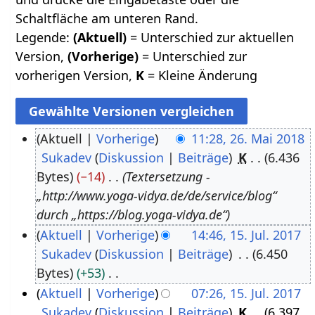
Schaltfläche am unteren Rand.
Legende:
(Aktuell)
= Unterschied zur aktuellen
Version,
(Vorherige)
= Unterschied zur
vorherigen Version,
K
= Kleine Änderung
Aktuell
Vorherige
11:28, 26. Mai 2018
Sukadev
Diskussion
Beiträge
K
6.436
2
Bytes
−14
Textersetzung -
6
„http://www.yoga-vidya.de/de/service/blog“
.
durch „https://blog.yoga-vidya.de“
M
Aktuell
Vorherige
14:46, 15. Jul. 2017
a
Sukadev
Diskussion
Beiträge
6.450
1
i
Bytes
+53
5
2
K
Aktuell
Vorherige
07:26, 15. Jul. 2017
.
0
e
Sukadev
Diskussion
Beiträge
K
6.397