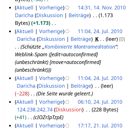
4
e
s
n
1
s
n
m
u
g
b
e
K
Aktuell
Vorherige
14:31, 14. Nov. 2010
.
z
g
t
s
2
f
m
s
s
e
a
e
Daricha
Diskussion
Beiträge
1.173
N
e
2
u
a
e
a
z
i
r
i
Bytes
+1.173
o
m
n
0
s
n
m
u
t
b
n
K
Aktuell
Vorherige
11:04, 24. Jul. 2010
v
g
b
1
s
f
m
s
u
e
e
e
Daricha
Diskussion
Beiträge
K
leer
0
2
e
e
u
1
a
e
a
n
i
B
i
Schützte „
Kombinierte Mantrameditation
“:
4
m
n
r
s
n
m
g
t
e
n
Weblink-Spam ([edit=autoconfirmed]
.
g
b
2
s
f
m
s
u
a
e
(unbeschränkt) [move=autoconfirmed]
J
e
u
0
a
e
z
n
r
B
(unbeschränkt))
u
n
r
1
s
n
u
g
b
e
Aktuell
Vorherige
11:04, 24. Jul. 2010
l
g
2
s
0
f
s
s
e
a
Daricha
Diskussion
Beiträge
leer
i
u
0
a
a
z
i
r
−228
Die Seite wurde geleert.
2
n
1
s
m
u
t
b
Aktuell
Vorherige
06:10, 24. Jul. 2010
g
0
s
0
m
s
u
e
124.238.242.74
Diskussion
228 Bytes
1
u
e
a
n
i
+41
cIOZrIpTzpE
n
0
n
m
g
t
Aktuell
Vorherige
17:17, 21. Jul. 2010
g