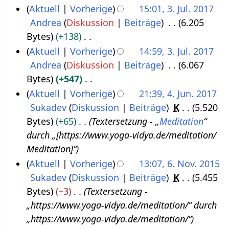
u
Aktuell
Vorherige
15:01, 3. Jul. 2017
7
s
Andrea
Diskussion
Beiträge
6.205
a
Bytes
+138
m
K
Aktuell
Vorherige
14:59, 3. Jul. 2017
m
e
Andrea
Diskussion
Beiträge
6.067
e
i
Bytes
+547
n
n
K
Aktuell
Vorherige
21:39, 4. Jun. 2017
f
e
e
Sukadev
Diskussion
Beiträge
K
5.520
4
a
B
i
Bytes
+65
Textersetzung - „
Meditation
“
.
s
e
n
durch „[https://www.yoga-vidya.de/meditation/
J
s
a
e
Meditation]“
u
u
r
B
Aktuell
Vorherige
13:07, 6. Nov. 2015
n
n
b
e
Sukadev
Diskussion
Beiträge
K
5.455
6
i
g
e
a
Bytes
−3
Textersetzung -
.
2
i
r
„https://www.yoga-vidya.de/meditation/“ durch
N
0
t
b
„https://www.yoga-vidya.de/meditation/“
o
1
u