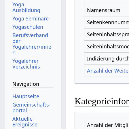
Yoga
Ausbildung
Namensraum
Yoga Seminare
Seitenkennnum
Yogaschulen
Seiteninhaltsspr
Berufsverband
der
Seiteninhaltsmod
Yogalehrer/inne
n
Indizierung dur
Yogalehrer
Verzeichnis
Anzahl der Weiter
Navigation
Hauptseite
Kategorieinfo
Gemeinschafts­
portal
Aktuelle
Ereignisse
Anzahl der Mitgl