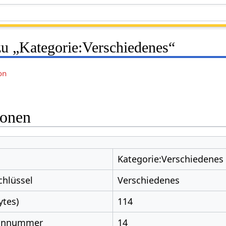
zu „Kategorie:Verschiedenes“
on
ionen
Kategorie:Verschiedenes
chlüssel
Verschiedenes
ytes)
114
nnnummer
14