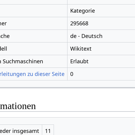
Kategorie
mer
295668
ache
de - Deutsch
ell
Wikitext
ch Suchmaschinen
Erlaubt
leitungen zu dieser Seite
0
rmationen
ieder insgesamt
11