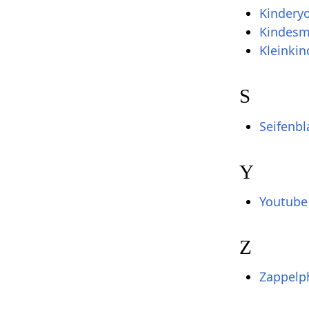
Kinderyo
Kindesm
Kleinkin
S
Seifenbl
Y
Youtube
Z
Zappelph