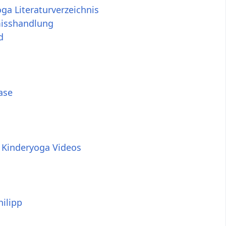
ga Literaturverzeichnis
isshandlung
d
ase
 Kinderyoga Videos
ilipp