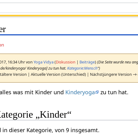
er
on
2017, 16:34 Uhr von
Yoga Vidya
(
Diskussion
|
Beiträge
)
(Die Seite wurde neu angel
.de/kinderyoga/ Kinderyoga] zu tun hat.
Kategorie:Mensch
“)
ältere Version | Aktuelle Version (Unterschied) | Nächstjüngere Version →
alles was mit Kinder und
Kinderyoga
zu tun hat.
Kategorie „Kinder“
 in dieser Kategorie, von 9 insgesamt.