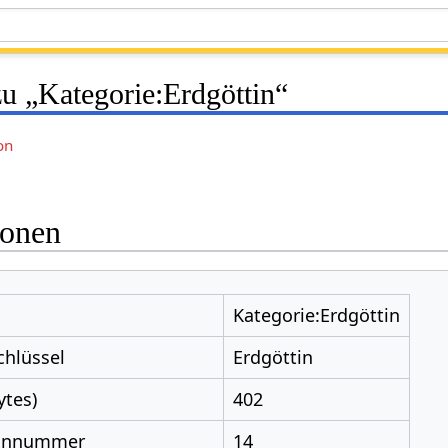
u „Kategorie:Erdgöttin“
on
ionen
Kategorie:Erdgöttin
chlüssel
Erdgöttin
ytes)
402
nnnummer
14