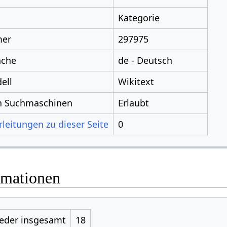
Kategorie
mer
297975
ache
de - Deutsch
ell
Wikitext
ch Suchmaschinen
Erlaubt
leitungen zu dieser Seite
0
rmationen
ieder insgesamt
18