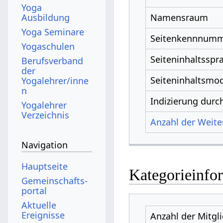
Yoga
Ausbildung
Namensraum
Yoga Seminare
Seitenkennnum
Yogaschulen
Seiteninhaltsspr
Berufsverband
der
Seiteninhaltsmod
Yogalehrer/inne
n
Indizierung dur
Yogalehrer
Verzeichnis
Anzahl der Weiter
Navigation
Hauptseite
Kategorieinfo
Gemeinschafts­
portal
Aktuelle
Ereignisse
Anzahl der Mitgl