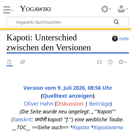
Yogawiki
Kapoti: Unterschied
Hilfe
zwischen den Versionen
Version vom 9. Juli 2026, 08:56 Uhr
Quelltext anzeigen
Oliver Hahn
(
Diskussion
|
Beiträge
)
Die Seite wurde neu angelegt: „'''Kapoti'''
(
Sanskrit
: कपोती kapotī ''f.'') eine weibliche Taube.
__TOC__ ==Siehe auch== *
Kapota
*
Kapotavarna