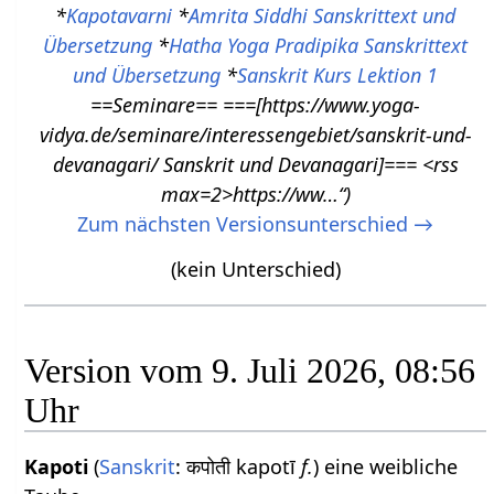
*
Kapotavarni
*
Amrita Siddhi Sanskrittext und
Übersetzung
*
Hatha Yoga Pradipika Sanskrittext
und Übersetzung
*
Sanskrit Kurs Lektion 1
==Seminare== ===[https://www.yoga-
vidya.de/seminare/interessengebiet/sanskrit-und-
devanagari/ Sanskrit und Devanagari]=== <rss
max=2>https://ww…“
Zum nächsten Versionsunterschied →
(kein Unterschied)
Version vom 9. Juli 2026, 08:56
Uhr
Kapoti
(
Sanskrit
: कपोती kapotī
f.
) eine weibliche