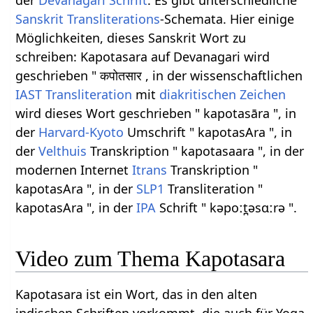
der
Devanagari Schrift
. Es gibt unterschiedliche
Sanskrit Transliterations
-Schemata. Hier einige
Möglichkeiten, dieses Sanskrit Wort zu
schreiben: Kapotasara auf Devanagari wird
geschrieben " कपोतसार , in der wissenschaftlichen
IAST
Transliteration
mit
diakritischen Zeichen
wird dieses Wort geschrieben " kapotasāra ", in
der
Harvard-Kyoto
Umschrift " kapotasAra ", in
der
Velthuis
Transkription " kapotasaara ", in der
modernen Internet
Itrans
Transkription "
kapotasAra ", in der
SLP1
Transliteration "
kapotasAra ", in der
IPA
Schrift " kəpoːt̪əsɑːrə ".
Video zum Thema Kapotasara
Kapotasara ist ein Wort, das in den alten
indischen Schriften vorkommt, die auch für Yoga