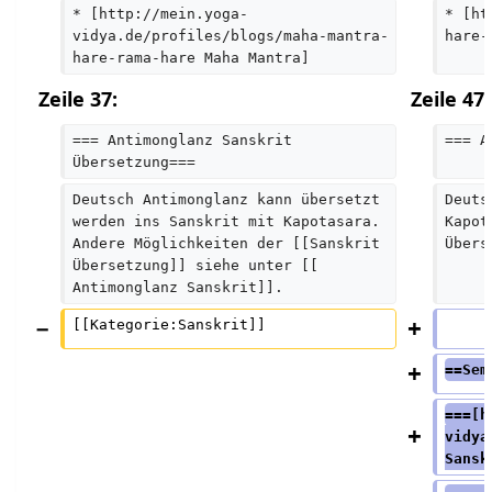
* [http://mein.yoga-
* [ht
vidya.de/profiles/blogs/maha-mantra-
hare-
hare-rama-hare Maha Mantra]
Zeile 37:
Zeile 47:
=== Antimonglanz Sanskrit 
=== A
Übersetzung===
Deutsch Antimonglanz kann übersetzt 
Deuts
werden ins Sanskrit mit Kapotasara. 
Kapot
Andere Möglichkeiten der [[Sanskrit 
Übers
Übersetzung]] siehe unter [[ 
Antimonglanz Sanskrit]].
[[Kategorie:Sanskrit]]
==Sem
===[h
vidya
Sansk