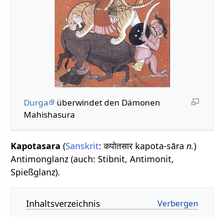
Durga
überwindet den Dämonen
Mahishasura
Kapotasara
(
Sanskrit
: कपोतसार kapota-sāra
n.
)
Antimonglanz (auch: Stibnit, Antimonit,
Spießglanz).
Inhaltsverzeichnis