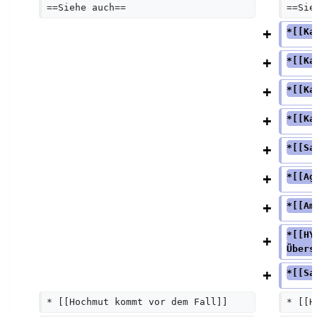
==Siehe auch==
==Sie
*[[Ka
*[[Ka
*[[Ka
*[[Ka
*[[Sa
*[[Ag
*[[Am
*[[HY
Übers
*[[Sa
* [[Hochmut kommt vor dem Fall]]
* [[H