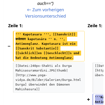
n
auch==“
e
← Zum vorherigen
B
Versionsunterschied
e
Zeile 1:
Zeile 1:
a
r
''' Kapotasara ''', [[Sanskrit]] 
कपोतसार kapotasāra '' n. '', 
b
Antimonglanz. Kapotasara ist ein 
e
[[Sanskrit Substantiv]] 
i
[[sächlich]]en [[Geschlecht]]s und 
hat die Bedeutung Antimonglanz.
t
u
[[Datei:240px-Shakti als Durga 
[[Dat
Mahisasuramardini.JPG|thumb|
[http
n
[http://www.yoga-
überw
g
vidya.de/Bilder/Galerien/Durga.html 
s
Durga] überwindet den Dämonen 
Mahishasura]]
z
u
'''Ka
Antim
s