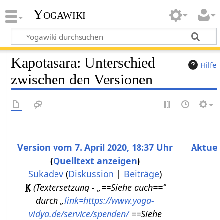
Yogawiki
Kapotasara: Unterschied
Hilfe
zwischen den Versionen
Version vom 7. April 2020, 18:37 Uhr
Aktuel
Quelltext anzeigen
Sukadev
(
Diskussion
|
Beiträge
)
K
K
Textersetzung - „==Siehe auch==“
e
durch „
link=https://www.yoga-
i
vidya.de/service/spenden/
==Siehe