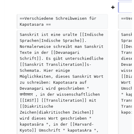
a
m
==Verschiedene Schreibweisen für 
==Ver
m
Kapotasara ==
e
Sanskrit ist eine uralte [[Indische 
Sansk
n
Sprachen|Indische Sprache]]. 
Sprac
f
Normalerweise schreibt man Sanskrit 
[[Dev
Texte in der [[Devanagari 
Trans
a
Schrift]]. Es gibt unterschiedliche 
diese
s
[[Sanskrit Transliteration]]s-
Devan
Schemata. Hier einige 
s
wisse
Möglichkeiten, dieses Sanskrit Wort 
[[Dia
u
zu schreiben: Kapotasara auf 
Wort 
n
Devanagari wird geschrieben " 
Umsch
कपोतसार , in der wissenschaftlichen 
" kap
g
[[IAST]] [[Transliteration]] mit 
Trans
[[Diakritische 
Trans
Zeichen|diakritischen Zeichen]] 
kəpoː
wird dieses Wort geschrieben " 
kapotasāra ", in der [[Harvard-
Kyoto]] Umschrift " kapotasAra ", 