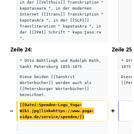
in der [[Velthuis]] Transkription " 
kapotasaara ", in der modernen 
Internet [[Itrans]] Transkription " 
kapotasAra ", in der [[SLP1]] 
Transliteration " kapotasAra ", in 
der [[IPA]] Schrift " kəpoːt̪əsɑːrə 
".
Zeile 24:
Zeile 25:
* Otto Böhtlingk und Rudolph Roth, 
* Ott
Sankt Petersburg 1855-1875
1875
Diese beiden [[Sanskrit 
Diese
Wörterbücher]] werden auch als 
[[Pet
[[Petersburger Wörterbücher]] 
bezeichnet.
[[Datei:Spenden-Logo_Yoga-
Wiki.jpg|link=https://www.yoga-
vidya.de/service/spenden/]]