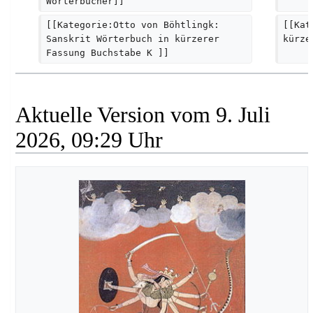
Wörterbücher]]
[[Kategorie:Otto von Böhtlingk: 
[[Kat
Sanskrit Wörterbuch in kürzerer 
kürze
Fassung Buchstabe K ]]
Aktuelle Version vom 9. Juli
2026, 09:29 Uhr