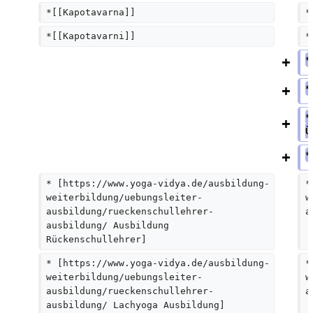
*[[Kapotavarna]]
*
*[[Kapotavarni]]
*
*
*
*
Ü
*
* [https://www.yoga-vidya.de/ausbildung-
*
weiterbildung/uebungsleiter-
w
ausbildung/rueckenschullehrer-
a
ausbildung/ Ausbildung 
Rückenschullehrer]
* [https://www.yoga-vidya.de/ausbildung-
*
weiterbildung/uebungsleiter-
w
ausbildung/rueckenschullehrer-
a
ausbildung/ Lachyoga Ausbildung]