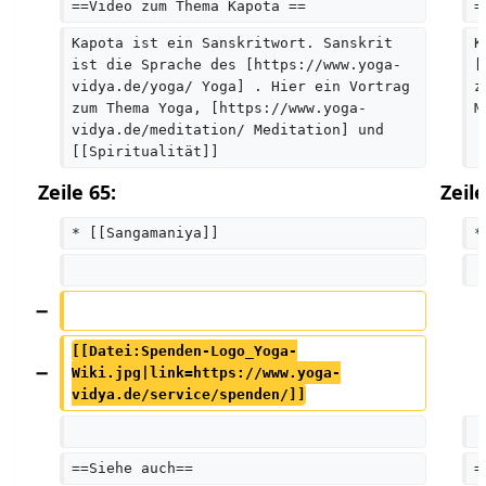
==Video zum Thema Kapota ==
=
Kapota ist ein Sanskritwort. Sanskrit 
K
ist die Sprache des [https://www.yoga-
[
vidya.de/yoga/ Yoga] . Hier ein Vortrag 
z
zum Thema Yoga, [https://www.yoga-
M
vidya.de/meditation/ Meditation] und 
[[Spiritualität]]
Zeile 65:
Zeile
* [[Sangamaniya]]
*
[[Datei:Spenden-Logo_Yoga-
Wiki.jpg|link=https://www.yoga-
vidya.de/service/spenden/]]
==Siehe auch==
=