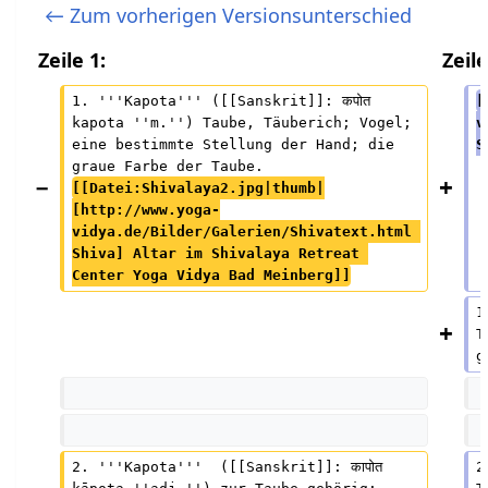
e
← Zum vorherigen Versionsunterschied
B
Zeile 1:
Zeile
e
a
1. '''Kapota''' ([[Sanskrit]]: कपोत 
[
kapota ''m.'') Taube, Täuberich; Vogel; 
v
r
eine bestimmte Stellung der Hand; die 
S
b
graue Farbe der Taube.
e
[[Datei:Shivalaya2.jpg|thumb|
[http://www.yoga-
i
vidya.de/Bilder/Galerien/Shivatext.html 
t
Shiva] Altar im Shivalaya Retreat 
u
Center Yoga Vidya Bad Meinberg]]
n
1
g
T
g
s
z
u
s
2. '''Kapota'''  ([[Sanskrit]]: कापोत 
2
a