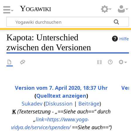
Yogawiki
Kapota: Unterschied
Hilfe
zwischen den Versionen
Version vom 7. April 2020, 18:37 Uhr
Ver
Quelltext anzeigen
K
Sukadev
(
Diskussion
|
Beiträge
)
e
K
Textersetzung - „==Siehe auch==“ durch
i
„
link=https://www.yoga-
n
vidya.de/service/spenden/
==Siehe auch==“