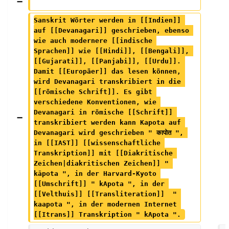
Sanskrit Wörter werden in [[Indien]] 
auf [[Devanagari]] geschrieben, ebenso 
wie auch modernere [[indische 
Sprachen]] wie [[Hindi]], [[Bengali]], 
[[Gujarati]], [[Panjabi]], [[Urdu]]. 
Damit [[Europäer]] das lesen können, 
wird Devanagari transkribiert in die 
[[römische Schrift]]. Es gibt 
verschiedene Konventionen, wie 
Devanagari in römische [[Schrift]] 
transkribiert werden kann Kapota auf 
Devanagari wird geschrieben " कापोत ", 
in [[IAST]] [[wissenschaftliche 
Transkription]] mit [[Diakritische 
Zeichen|diakritischen Zeichen]] " 
kāpota ", in der Harvard-Kyoto 
[[Umschrift]] " kApota ", in der 
[[Velthuis]] [[Transliteration]]  " 
kaapota ", in der modernen Internet 
[[Itrans]] Transkription " kApota ". 