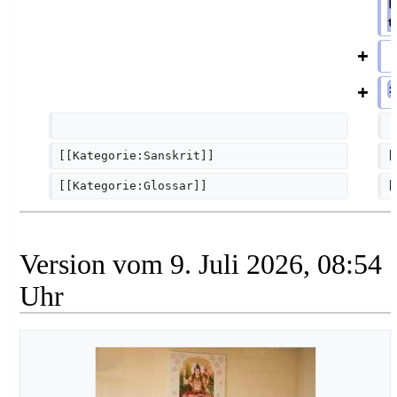
l
t
:
[[Kategorie:Sanskrit]]
[
[[Kategorie:Glossar]]
[
Version vom 9. Juli 2026, 08:54
Uhr