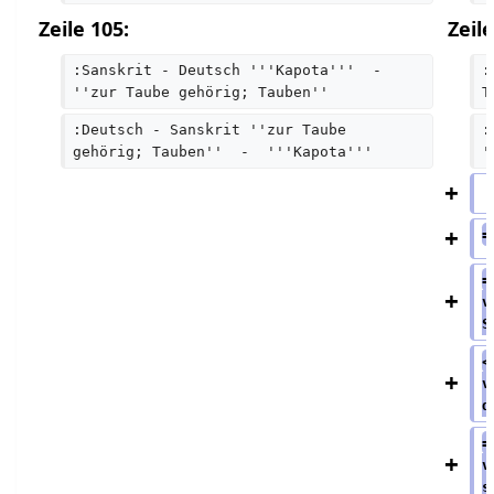
Zeile 105:
Zeile
:Sanskrit - Deutsch '''Kapota'''  -  
:
''zur Taube gehörig; Tauben''  
T
:Deutsch - Sanskrit ''zur Taube 
:
gehörig; Tauben''  -  '''Kapota'''  
'
=
=
v
S
<
v
d
=
v
s