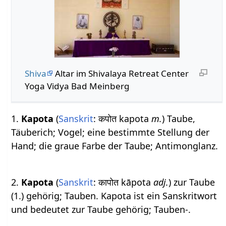
Shiva
Altar im Shivalaya Retreat Center
Yoga Vidya Bad Meinberg
1.
Kapota
(
Sanskrit
: कपोत kapota
m.
) Taube,
Täuberich; Vogel; eine bestimmte Stellung der
Hand; die graue Farbe der Taube; Antimonglanz.
2.
Kapota
(
Sanskrit
: कापोत kāpota
adj.
) zur Taube
(1.) gehörig; Tauben. Kapota ist ein Sanskritwort
und bedeutet zur Taube gehörig; Tauben-.