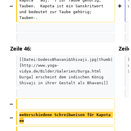
kāpota ''adj.'') zur Taube gehörig; 
T
m
Tauben.  Kapota ist ein Sanskritwort 
u
und bedeutet zur Taube gehörig; 
m
Tauben-.  
e
n
f
a
Zeile 46:
Zeile
s
[[Datei:GodessBhavani&Shivaji.jpg|thumb|
[
s
[http://www.yoga-
v
u
vidya.de/Bilder/Galerien/Durga.html 
i
n
Durga] erscheint dem indischen König 
Shivaji in ihrer Gestalt als Bhavani]]
g
==Verschiedene Schreibweisen für Kapota 
==