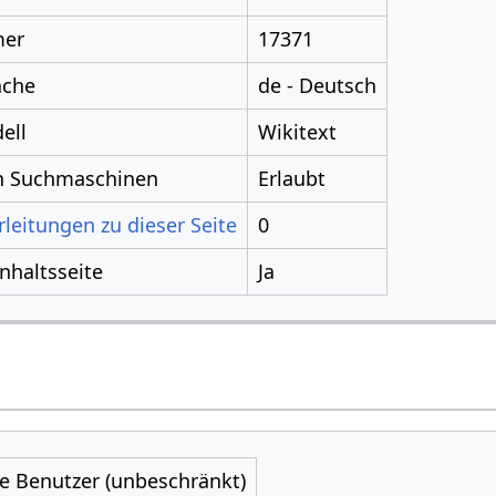
mer
17371
ache
de - Deutsch
ell
Wikitext
ch Suchmaschinen
Erlaubt
leitungen zu dieser Seite
0
Inhaltsseite
Ja
le Benutzer (unbeschränkt)