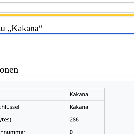
zu „Kakana“
ionen
Kakana
chlüssel
Kakana
ytes)
286
nnnummer
0