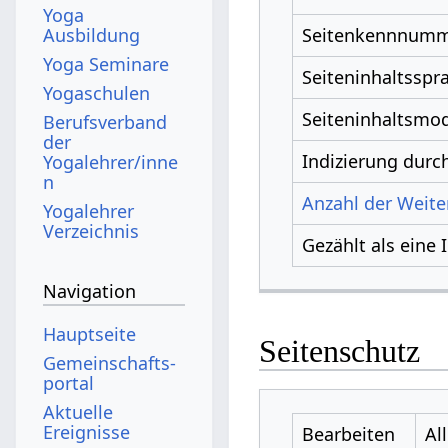
Yoga
Ausbildung
Seitenkennnum
Yoga Seminare
Seiteninhaltsspr
Yogaschulen
Seiteninhaltsmod
Berufsverband
der
Indizierung dur
Yogalehrer/inne
n
Anzahl der Weiter
Yogalehrer
Verzeichnis
Gezählt als eine 
Navigation
Hauptseite
Seitenschutz
Gemeinschafts­
portal
Aktuelle
Ereignisse
Bearbeiten
Al